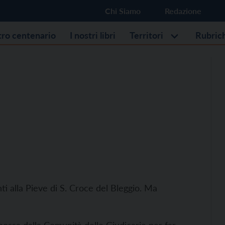
Chi Siamo
Redazione
stro centenario
I nostri libri
Territori
Rubric
i alla Pieve di S. Croce del Bleggio. Ma