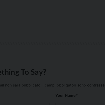
thing To Say?
mail non sarà pubblicato.
I campi obbligatori sono contrass
Your Name
*