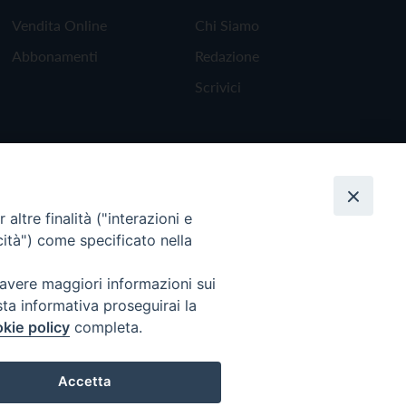
Vendita Online
Chi Siamo
Abbonamenti
Redazione
Scrivici
altre finalità ("interazioni e
cità") come specificato nella
 avere maggiori informazioni sui
sta informativa proseguirai la
kie policy
completa.
Torna all'inizio
Accetta