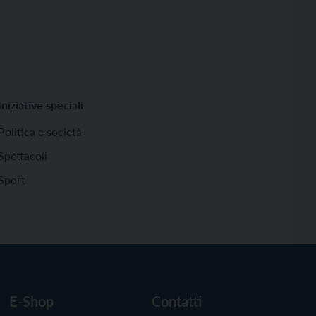
Iniziative speciali
Politica e società
Spettacoli
Sport
E-Shop
Contatti