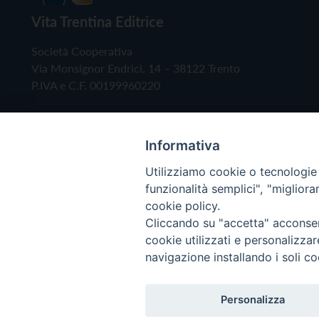
Vita Trentina Editrice
Società Cooperativa
Via Monsignor Endrici, 14 – 38122 Trento
P.IVA e C.F. 00199960220
Informativa
Utilizziamo cookie o tecnologie s
funzionalità semplici", "miglior
cookie policy.
Cliccando su "accetta" acconsent
Copyright © 2019 - Tutti i diritti riservati - Vita
cookie utilizzati e personalizza
navigazione installando i soli co
Privacy Policy
Personalizza