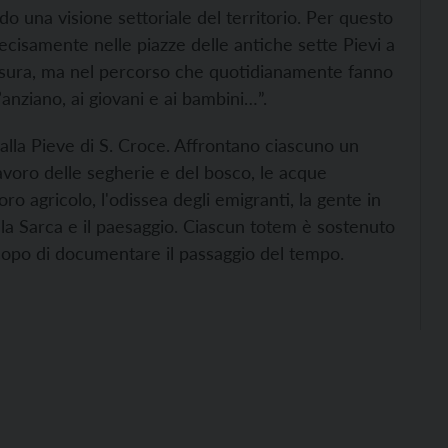
ndo una visione settoriale del territorio. Per questo
recisamente nelle piazze delle antiche sette Pievi a
hiusura, ma nel percorso che quotidianamente fanno
l’anziano, ai giovani e ai bambini…”.
 alla Pieve di S. Croce. Affrontano ciascuno un
 lavoro delle segherie e del bosco, le acque
oro agricolo, l'odissea degli emigranti, la gente in
lla Sarca e il paesaggio. Ciascun totem è sostenuto
 scopo di documentare il passaggio del tempo.