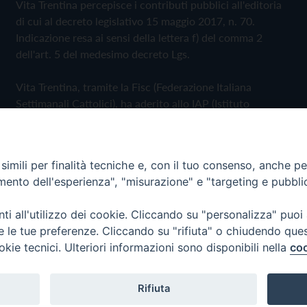
Vita Trentina percepisce i contributi pubblici all'editoria
di cui al decreto legislativo 15 maggio 2017, n. 70.
Indicazione resa ai sensi della lettera f) del comma 2
dell'art. 5 del medesimo decreto Lgs.
Vita Trentina, tramite la Fisc (Federazione Italiana
Settimanali Cattolici), ha aderito allo IAP (Istituto
dell'Autodisciplina Pubblicitaria) accettando il Codice di
Autodisciplina della Comunicazione Commerciale
imili per finalità tecniche e, con il tuo consenso, anche per 
Privacy Policy
Cookie Policy
amento dell'esperienza", "misurazione" e "targeting e pubbli
i all'utilizzo dei cookie. Cliccando su "personalizza" puoi
 Trentina Editrice
re le tue preferenze. Cliccando su "rifiuta" o chiudendo que
okie tecnici. Ulteriori informazioni sono disponibili nella
coo
Rifiuta