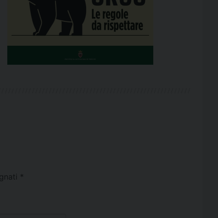
egnati
*