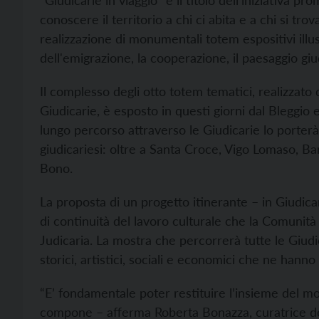
“Giudicarie in viaggio” è il titolo dell'iniziativa 
conoscere il territorio a chi ci abita e a chi si trov
realizzazione di monumentali totem espositivi illust
dell'emigrazione, la cooperazione, il paesaggio giu
Il complesso degli otto totem tematici, realizzat
Giudicarie, è esposto in questi giorni dal Bleggio e
lungo percorso attraverso le Giudicarie lo porterà 
giudicariesi: oltre a Santa Croce, Vigo Lomaso, B
Bono.
La proposta di un progetto itinerante – in Giudicar
di continuità del lavoro culturale che la Comunità
Judicaria. La mostra che percorrerà tutte le Giudi
storici, artistici, sociali e economici che ne hanno
“E’ fondamentale poter restituire l’insieme del mo
compone – afferma Roberta Bonazza, curatrice de