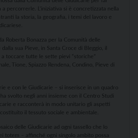
promossa dalla Comunità delle Giudicarie per far
a a percorrerle. L'iniziativa si è concretizzata nella
ranti la storia, la geografia, i temi del lavoro e
dicariese.
o da Roberta Bonazza per la Comunità delle
 dalla sua Pieve, in Santa Croce di Bleggio, il
a toccare tutte le sette pievi “storiche”
anale, Tione, Spiazzo Rendena, Condino, Pieve di
ie e con le Giudicarie – si inserisce in un quadro
 ha svolto negli anni insieme con il Centro Studi
carie e racconterà in modo unitario gli aspetti
 costituito il tessuto sociale e ambientale.
saico delle Giudicarie ad ogni tassello che lo
i totem – affinché ogni singolo ambito possa