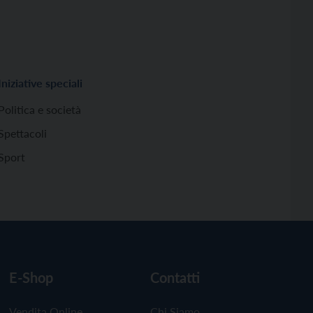
Iniziative speciali
Politica e società
Spettacoli
Sport
E-Shop
Contatti
Vendita Online
Chi Siamo