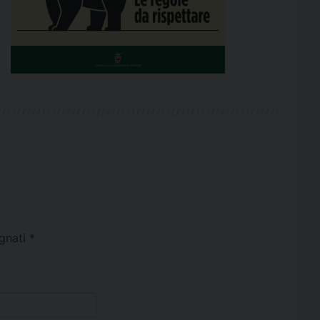
egnati
*