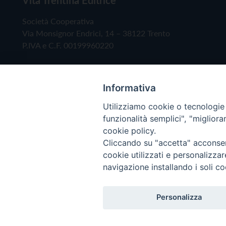
Società Cooperativa
Via Monsignor Endrici, 14 – 38122 Trento
P.IVA e C.F. 00199960220
Informativa
Utilizziamo cookie o tecnologie s
funzionalità semplici", "miglior
cookie policy.
Cliccando su "accetta" acconsent
Copyright © 2019 - Tutti i diritti riservati - Vita
cookie utilizzati e personalizza
navigazione installando i soli co
Privacy Policy
Personalizza