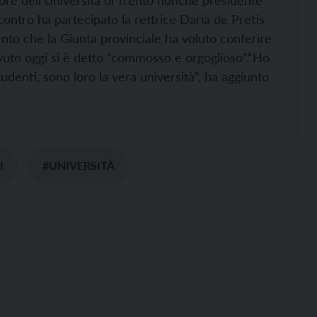
ettore dell’Università di Trento nonché presidente
ncontro ha partecipato la rettrice Daria de Pretis
ento che la Giunta provinciale ha voluto conferire
evuto oggi si è detto “commosso e orgoglioso”.
“Ho
studenti, sono loro la vera università”, ha aggiunto
I
#UNIVERSITÀ