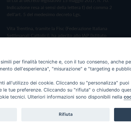
di cui al decreto legislativo 15 maggio 2017, n. 70.
Indicazione resa ai sensi della lettera f) del comma 2
dell'art. 5 del medesimo decreto Lgs.
Vita Trentina, tramite la Fisc (Federazione Italiana
Settimanali Cattolici), ha aderito allo IAP (Istituto
dell'Autodisciplina Pubblicitaria) accettando il Codice di
Autodisciplina della Comunicazione Commerciale
imili per finalità tecniche e, con il tuo consenso, anche per 
Privacy Policy
Cookie Policy
amento dell'esperienza", "misurazione" e "targeting e pubbli
i all'utilizzo dei cookie. Cliccando su "personalizza" puoi
 Trentina Editrice
re le tue preferenze. Cliccando su "rifiuta" o chiudendo que
okie tecnici. Ulteriori informazioni sono disponibili nella
coo
Rifiuta