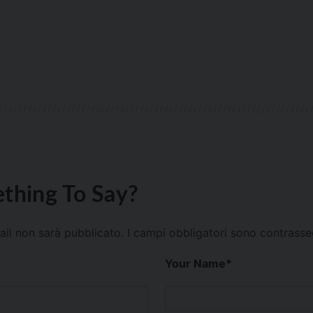
thing To Say?
mail non sarà pubblicato.
I campi obbligatori sono contrass
Your Name
*