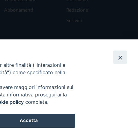
Abbonamenti
Redazione
Scrivici
altre finalità ("interazioni e
cità") come specificato nella
 avere maggiori informazioni sui
sta informativa proseguirai la
kie policy
completa.
Torna all'inizio
Accetta
Preferenze Cookie