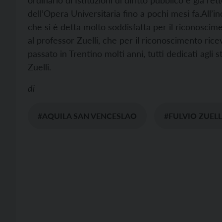
ordinario di Istituzioni di diritto pubblico e già r
dell’Opera Universitaria fino a pochi mesi fa.
All’i
che si è detta molto soddisfatta per il riconoscim
al professor Zuelli, che per il riconoscimento ric
passato in Trentino molti anni, tutti dedicati agli 
Zuelli.
di
#AQUILA SAN VENCESLAO
#FULVIO ZUELL