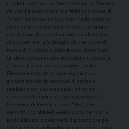
condotti nello scorso fine settimana in Trentino
dai carabinieri.
In carcere è finita una donna di
47 anni sorpresa mentre, con il volto coperto
da un collant scuro, stava tentando di aprire il
registratore di cassa di un negozio di Strigno,
dopo aver aver già riempito alcune borse di
merce.
A Predazzo è stato invece denunciato
un ultraottantenne per detenzione e custodia
abusiva di armi, mentre sempre in val di
Fiemme è stato fermato e segnalato un
giovane trovato in possesso di eroina e
marijuana per uso personale. Infine, nel
comune di Tonadico, è stato sorpreso un
trentenne di Brescia con un “flex”, che
secondo i carabinieri veniva usato per aprire
porte blindate o casseforti. Il giovane era già
noto alle forze dell’ordine per aver consumato