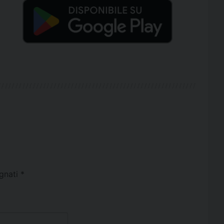
egnati
*