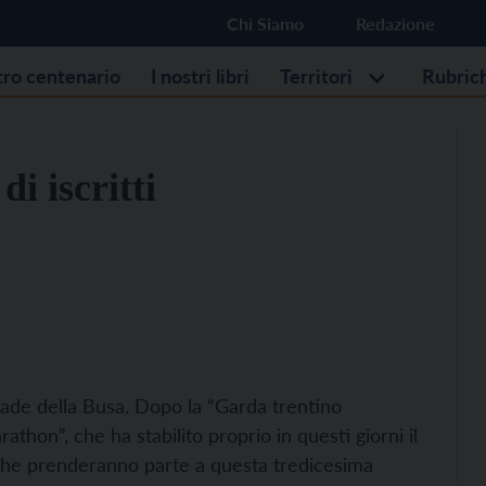
Chi Siamo
Redazione
stro centenario
I nostri libri
Territori
Rubric
i iscritti
trade della Busa. Dopo la “Garda trentino
athon”, che ha stabilito proprio in questi giorni il
 che prenderanno parte a questa tredicesima