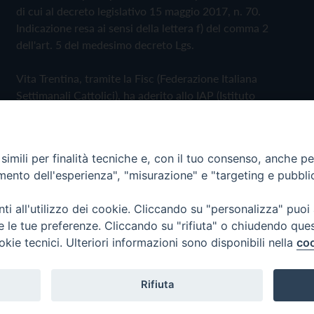
di cui al decreto legislativo 15 maggio 2017, n. 70.
Indicazione resa ai sensi della lettera f) del comma 2
dell'art. 5 del medesimo decreto Lgs.
Vita Trentina, tramite la Fisc (Federazione Italiana
Settimanali Cattolici), ha aderito allo IAP (Istituto
dell'Autodisciplina Pubblicitaria) accettando il Codice di
Autodisciplina della Comunicazione Commerciale
imili per finalità tecniche e, con il tuo consenso, anche per 
Privacy Policy
Cookie Policy
amento dell'esperienza", "misurazione" e "targeting e pubbli
i all'utilizzo dei cookie. Cliccando su "personalizza" puoi
 Trentina Editrice
re le tue preferenze. Cliccando su "rifiuta" o chiudendo que
okie tecnici. Ulteriori informazioni sono disponibili nella
coo
Rifiuta