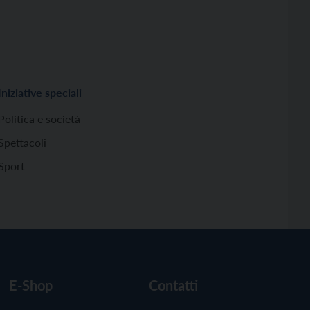
Iniziative speciali
Politica e società
Spettacoli
Sport
E-Shop
Contatti