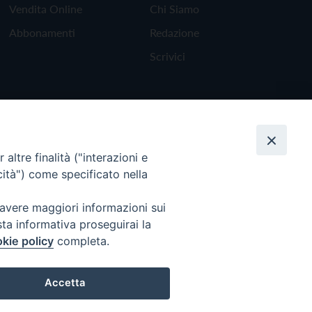
Vendita Online
Chi Siamo
Abbonamenti
Redazione
Scrivici
altre finalità ("interazioni e
cità") come specificato nella
 avere maggiori informazioni sui
sta informativa proseguirai la
kie policy
completa.
Torna all'inizio
Accetta