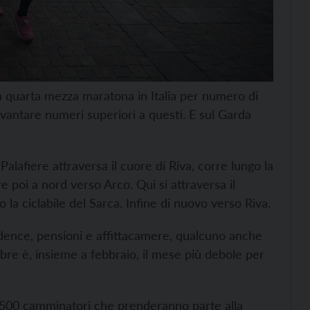
È la quarta mezza maratona in Italia per numero di
 vantare numeri superiori a questi. E sul Garda
alafiere attraversa il cuore di Riva, corre lungo la
re poi a nord verso Arco. Qui si attraversa il
 la ciclabile del Sarca. Infine di nuovo verso Riva.
sidence, pensioni e affittacamere, qualcuno anche
re è, insieme a febbraio, il mese più debole per
i i 500 camminatori che prenderanno parte alla