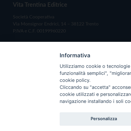
Vita Trentina Editrice
Società Cooperativa
Via Monsignor Endrici, 14 – 38122 Trento
P.IVA e C.F. 00199960220
Informativa
Utilizziamo cookie o tecnologie s
funzionalità semplici", "miglior
cookie policy.
Cliccando su "accetta" acconsent
Copyright © 2019 - Tutti i diritti riservati - Vita
cookie utilizzati e personalizza
navigazione installando i soli co
Privacy Policy
Personalizza