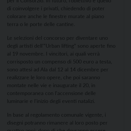
per il Consorzio. In futuro, l’obiettivo è quello
di coinvolgere i privati, chiedendo di poter
colorare anche le finestre murate al piano
terra o le porte delle cantine.
Le selezioni del concorso per diventare uno
degli artisti dell'“Urban lifting” sono aperte fino
al 19 novembre. I vincitori, ai quali verrà
corrisposto un compenso di 500 euro a testa,
sono attesi ad Ala dal 12 al 14 dicembre per
realizzare le loro opere, che poi saranno
montate nelle vie e inaugurate il 20, in
contemporanea con l'accensione delle
luminarie e l'inizio degli eventi natalizi.
In base al regolamento comunale vigente, i
disegni potranno rimanere al loro posto per
quattro anni: dopo di che dovranno essere