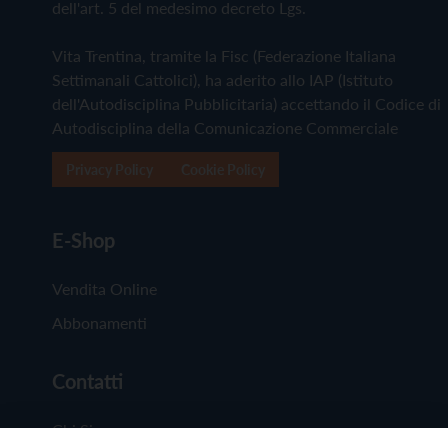
dell'art. 5 del medesimo decreto Lgs.
Vita Trentina, tramite la Fisc (Federazione Italiana
Settimanali Cattolici), ha aderito allo IAP (Istituto
dell'Autodisciplina Pubblicitaria) accettando il Codice di
Autodisciplina della Comunicazione Commerciale
Privacy Policy
Cookie Policy
E-Shop
Vendita Online
Abbonamenti
Contatti
Chi Siamo