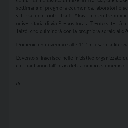
comunità monastica di Taizé, in Francia, che stase
settimana di preghiera ecumenica, laboratori e sem
si terrà un incontro tra fr. Alois e i preti trentini
universitaria di via Prepositura a Trento si terrà u
Taizé, che culminerà con la preghiera serale all
Domenica 9 novembre alle 11,15 ci sarà la liturgia
L’evento si inserisce nelle iniziative organizzate q
cinquant’anni dall’inizio del cammino ecumenico
di