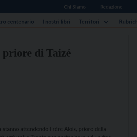
Chi Siamo
Redazione
stro centenario
I nostri libri
Territori
Rubric
 priore di Taizé
ia stanno attendendo Frère Alois, priore della