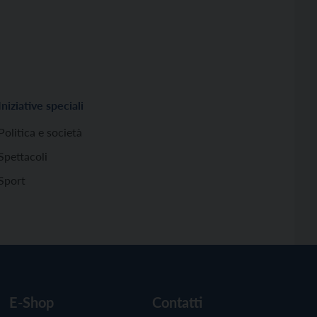
Iniziative speciali
Politica e società
Spettacoli
Sport
E-Shop
Contatti