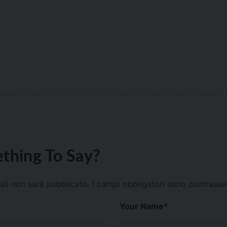
thing To Say?
mail non sarà pubblicato.
I campi obbligatori sono contrass
Your Name
*