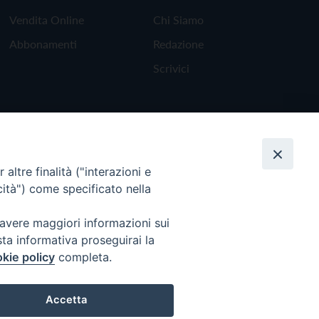
Vendita Online
Chi Siamo
Abbonamenti
Redazione
Scrivici
altre finalità ("interazioni e
cità") come specificato nella
 avere maggiori informazioni sui
sta informativa proseguirai la
kie policy
completa.
Torna all'inizio
Accetta