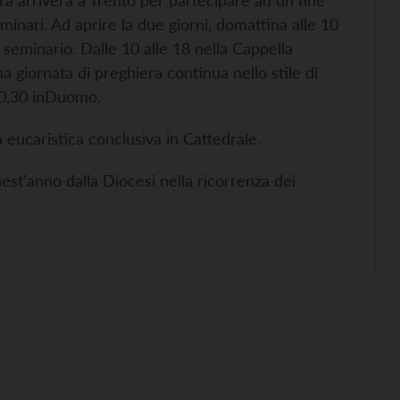
rà arriverà a Trento per partecipare ad un fine
inari. Ad aprire la due giorni, domattina alle 10
 in seminario. Dalle 10 alle 18 nella Cappella
na giornata di preghiera continua nello stile di
e20,30 inDuomo.
 eucaristica conclusiva in Cattedrale.
uest’anno dalla Diocesi nella ricorrenza dei
.