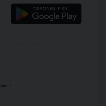
egnati
*