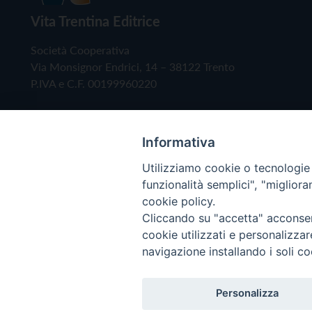
Vita Trentina Editrice
Società Cooperativa
Via Monsignor Endrici, 14 – 38122 Trento
P.IVA e C.F. 00199960220
Informativa
Utilizziamo cookie o tecnologie s
funzionalità semplici", "miglior
cookie policy.
Cliccando su "accetta" acconsent
Copyright © 2019 - Tutti i diritti riservati - Vita
cookie utilizzati e personalizza
navigazione installando i soli co
Privacy Policy
Personalizza