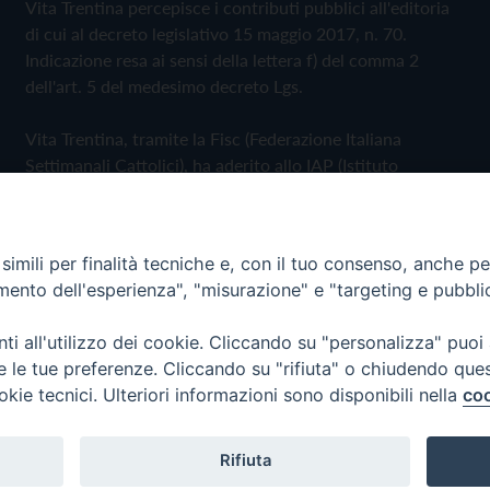
Vita Trentina percepisce i contributi pubblici all'editoria
di cui al decreto legislativo 15 maggio 2017, n. 70.
Indicazione resa ai sensi della lettera f) del comma 2
dell'art. 5 del medesimo decreto Lgs.
Vita Trentina, tramite la Fisc (Federazione Italiana
Settimanali Cattolici), ha aderito allo IAP (Istituto
dell'Autodisciplina Pubblicitaria) accettando il Codice di
Autodisciplina della Comunicazione Commerciale
imili per finalità tecniche e, con il tuo consenso, anche per 
Privacy Policy
Cookie Policy
amento dell'esperienza", "misurazione" e "targeting e pubbli
i all'utilizzo dei cookie. Cliccando su "personalizza" puoi
 Trentina Editrice
re le tue preferenze. Cliccando su "rifiuta" o chiudendo que
okie tecnici. Ulteriori informazioni sono disponibili nella
coo
Rifiuta