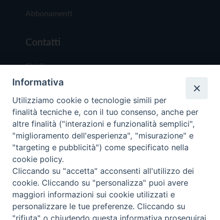
Abbonamenti
Contatti
Chi Siamo
Informativa
Redazione
Scrivici
Utilizziamo cookie o tecnologie simili per
finalità tecniche e, con il tuo consenso, anche per
altre finalità ("interazioni e funzionalità semplici",
"miglioramento dell'esperienza", "misurazione" e
"targeting e pubblicità") come specificato nella
cookie policy.
Copyright © 2019 - Tutti i diritti riservati - Vit
Cliccando su "accetta" acconsenti all'utilizzo dei
Trentina Editrice
cookie. Cliccando su "personalizza" puoi avere
maggiori informazioni sui cookie utilizzati e
Privacy Policy
personalizzare le tue preferenze. Cliccando su
Torna all'inizi
"rifiuta" o chiudendo questa informativa proseguirai