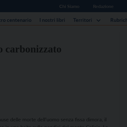
Chi Siamo
Redazione
stro centenario
I nostri libri
Territori
Rubric
o carbonizzato
ause delle morte dell’uomo senza fissa dimora, il