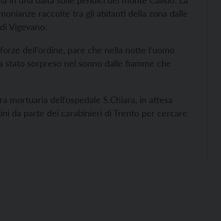
na in una baita sulle pendici del monte Calisio. La
monianze raccolte tra gli abitanti della zona dalle
 di Vigevano.
 forze dell’ordine, pare che nella notte l’uomo
sia stato sorpreso nel sonno dalle fiamme che
a mortuaria dell’ospedale S.Chiara, in attesa
ni da parte dei carabinieri di Trento per cercare