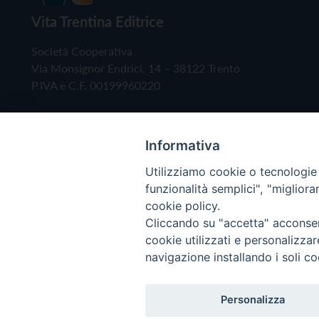
Vita Trentina Editrice
Società Cooperativa
Via Monsignor Endrici, 14 – 38122 Trento
P.IVA e C.F. 00199960220
Informativa
Utilizziamo cookie o tecnologie s
funzionalità semplici", "miglior
cookie policy.
Cliccando su "accetta" acconsent
Copyright © 2019 - Tutti i diritti riservati - Vita
cookie utilizzati e personalizza
navigazione installando i soli co
Privacy Policy
Personalizza