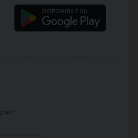
egnati
*