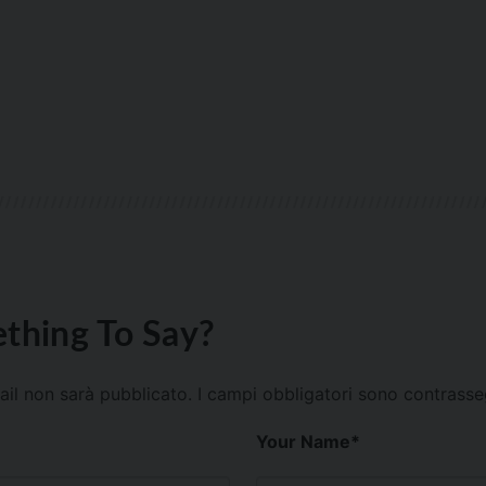
thing To Say?
mail non sarà pubblicato.
I campi obbligatori sono contrass
Your Name
*