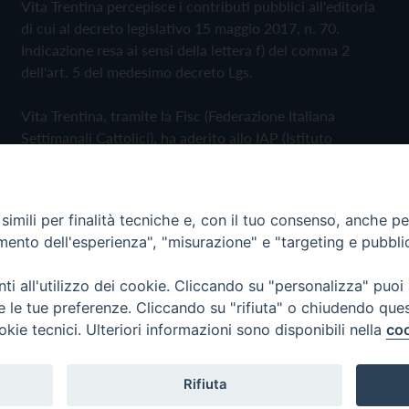
Vita Trentina percepisce i contributi pubblici all'editoria
di cui al decreto legislativo 15 maggio 2017, n. 70.
Indicazione resa ai sensi della lettera f) del comma 2
dell'art. 5 del medesimo decreto Lgs.
Vita Trentina, tramite la Fisc (Federazione Italiana
Settimanali Cattolici), ha aderito allo IAP (Istituto
dell'Autodisciplina Pubblicitaria) accettando il Codice di
Autodisciplina della Comunicazione Commerciale
imili per finalità tecniche e, con il tuo consenso, anche per 
Privacy Policy
Cookie Policy
amento dell'esperienza", "misurazione" e "targeting e pubbli
i all'utilizzo dei cookie. Cliccando su "personalizza" puoi
 Trentina Editrice
re le tue preferenze. Cliccando su "rifiuta" o chiudendo que
okie tecnici. Ulteriori informazioni sono disponibili nella
coo
Rifiuta