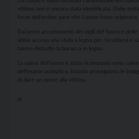
cui corpo è stato ritrovato carbonizzato ieri matti
vittima non è ancora stata identificata. Dalle testi
forze dell’ordine pare che l’uomo fosse originario
Dai primi accertamenti dei vigili del fuoco e delle
abbia acceso una stufa a legna per riscaldarsi e 
hanno distrutto la baracca in legno.
La salma dell’uomo è stata ricomposta nella camer
dell’esame autoptico. Intanto proseguono le indagi
di dare un nome alla vittima.
di