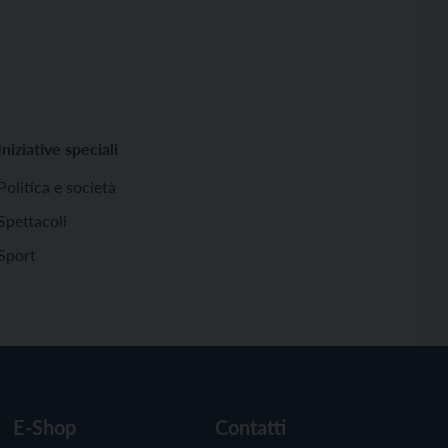
Iniziative speciali
Politica e società
Spettacoli
Sport
E-Shop
Contatti