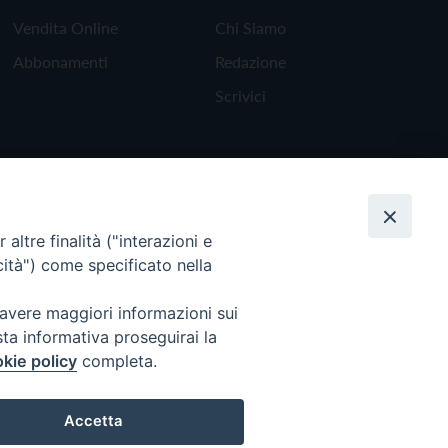
Vendita Online
Chi Siamo
Abbonamenti
Redazione
Scrivici
altre finalità ("interazioni e
cità") come specificato nella
 avere maggiori informazioni sui
sta informativa proseguirai la
kie policy
completa.
Torna all'inizio
Accetta