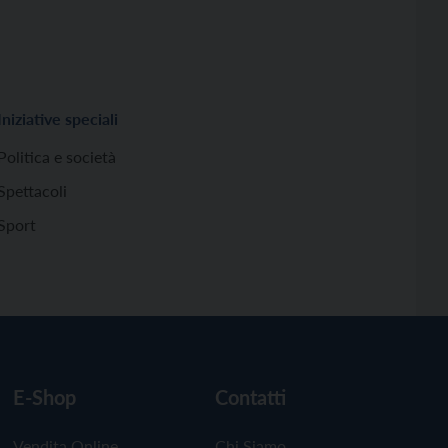
Iniziative speciali
Politica e società
Spettacoli
Sport
E-Shop
Contatti
Vendita Online
Chi Siamo