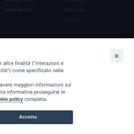
Abbonamenti
Redazione
Scrivici
altre finalità ("interazioni e
cità") come specificato nella
 avere maggiori informazioni sui
sta informativa proseguirai la
kie policy
completa.
Torna all'inizio
Accetta
Preferenze Cookie