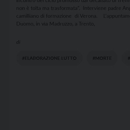
incontro del ciclo promosso dal decanato di Trento 
non è tolta ma trasformata”. Interviene padre Ang
camilliano di formazione di Verona. L’appuntamen
Duomo, in via Madruzzo, a Trento,
di
#ELABORAZIONE LUTTO
#MORTE