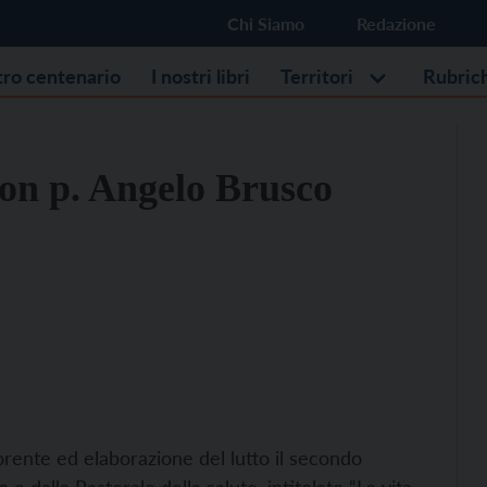
Chi Siamo
Redazione
stro centenario
I nostri libri
Territori
Rubric
con p. Angelo Brusco
ente ed elaborazione del lutto il secondo