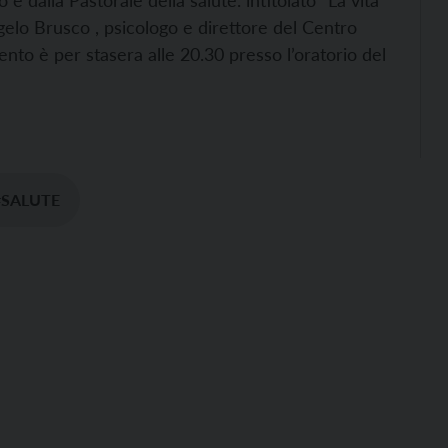
e dalla Pastorale della salute. intitolato “La vita
elo Brusco , psicologo e direttore del Centro
to è per stasera alle 20.30 presso l’oratorio del
#SALUTE