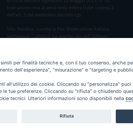
di cui al decreto legislativo 15 maggio 2017, n. 70.
Indicazione resa ai sensi della lettera f) del comma 2
dell'art. 5 del medesimo decreto Lgs.
Vita Trentina, tramite la Fisc (Federazione Italiana
Settimanali Cattolici), ha aderito allo IAP (Istituto
dell'Autodisciplina Pubblicitaria) accettando il Codice di
Autodisciplina della Comunicazione Commerciale
imili per finalità tecniche e, con il tuo consenso, anche per 
Privacy Policy
Cookie Policy
amento dell'esperienza", "misurazione" e "targeting e pubbli
i all'utilizzo dei cookie. Cliccando su "personalizza" puoi
 Trentina Editrice
re le tue preferenze. Cliccando su "rifiuta" o chiudendo que
okie tecnici. Ulteriori informazioni sono disponibili nella
coo
Rifiuta