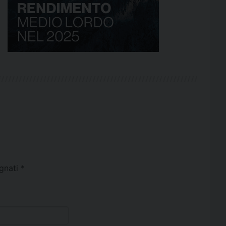
egnati
*