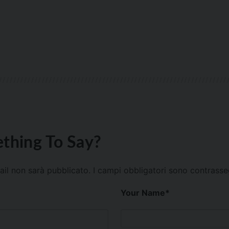
thing To Say?
mail non sarà pubblicato.
I campi obbligatori sono contrass
Your Name
*