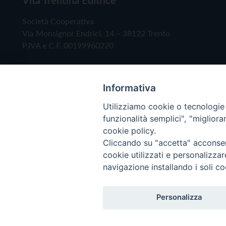
Società Cooperativa
Via Monsignor Endrici, 14 – 38122 Trento
P.IVA e C.F. 00199960220
Informativa
Utilizziamo cookie o tecnologie s
funzionalità semplici", "miglior
cookie policy.
Cliccando su "accetta" acconsent
Copyright © 2019 - Tutti i diritti riservati - Vita
cookie utilizzati e personalizza
navigazione installando i soli co
Privacy Policy
Personalizza