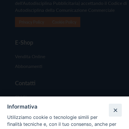
dell'Autodisciplina Pubblicitaria) accettando il Codice di
Autodisciplina della Comunicazione Commerciale
Privacy Policy
Cookie Policy
E-Shop
Vendita Online
Abbonamenti
Contatti
Chi Siamo
Informativa
Redazione
Scrivici
Utilizziamo cookie o tecnologie simili per
finalità tecniche e, con il tuo consenso, anche per