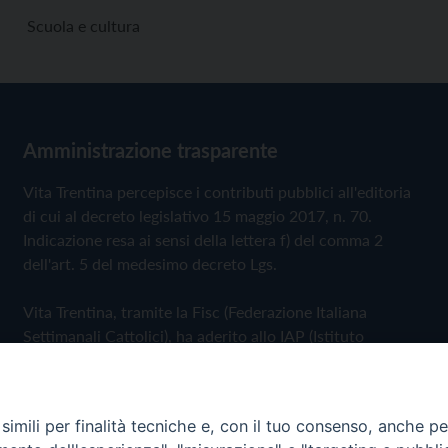
Scuola e cultura
Amministrazione trasparente
Vita Trentina percepisce i contributi pubblici all'editoria
di cui al decreto legislativo 15 maggio 2017, n. 70.
Indicazione resa ai sensi della lettera f) del comma 2
dell'art. 5 del medesimo decreto Lgs.
Vita Trentina, tramite la Fisc (Federazione Italiana
Settimanali Cattolici), ha aderito allo IAP (Istituto
dell'Autodisciplina Pubblicitaria) accettando il Codice di
Autodisciplina della Comunicazione Commerciale
imili per finalità tecniche e, con il tuo consenso, anche per 
Privacy Policy
Cookie Policy