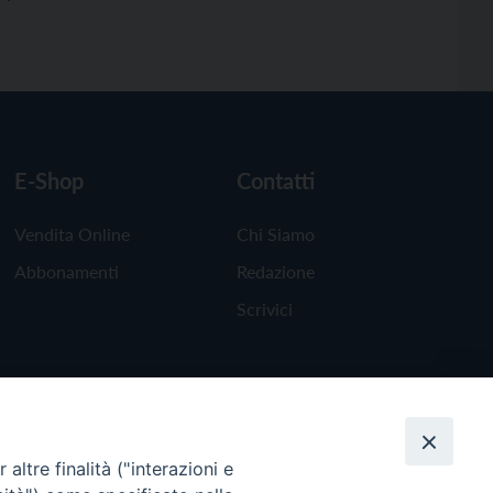
E-Shop
Contatti
Vendita Online
Chi Siamo
Abbonamenti
Redazione
Scrivici
altre finalità ("interazioni e