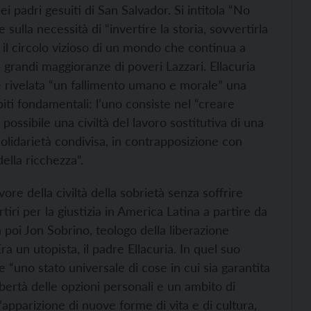
 padri gesuiti di San Salvador. Si intitola “No
 sulla necessità di “invertire la storia, sovvertirla
e il circolo vizioso di un mondo che continua a
grandi maggioranze di poveri Lazzari. Ellacuria
 è rivelata “un fallimento umano e morale” una
iti fondamentali: l’uno consiste nel “creare
possibile una civiltà del lavoro sostitutiva di una
a solidarietà condivisa, in contrapposizione con
della ricchezza”.
ore della civiltà della sobrietà senza soffrire
iri per la giustizia in America Latina a partire da
 poi Jon Sobrino, teologo della liberazione
ra un utopista, il padre Ellacuria. In quel suo
me “uno stato universale di cose in cui sia garantita
ibertà delle opzioni personali e un ambito di
apparizione di nuove forme di vita e di cultura,