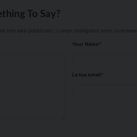
thing To Say?
mail non sarà pubblicato.
I campi obbligatori sono contrass
Your Name
*
La tua email
*