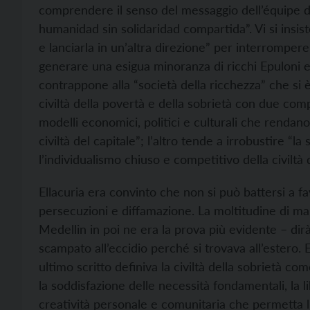
comprendere il senso del messaggio dell’équipe dei
humanidad sin solidaridad compartida”. Vi si insiste
e lanciarla in un’altra direzione” per interromper
generare una esigua minoranza di ricchi Epuloni e 
contrappone alla “società della ricchezza” che si
civiltà della povertà e della sobrietà con due comp
modelli economici, politici e culturali che rendano 
civiltà del capitale”; l’altro tende a irrobustire “l
l’individualismo chiuso e competitivo della civiltà 
Ellacuria era convinto che non si può battersi a fav
persecuzioni e diffamazione. La moltitudine di mart
Medellin in poi ne era la prova più evidente – dirà
scampato all’eccidio perché si trovava all’estero. E
ultimo scritto definiva la civiltà della sobrietà co
la soddisfazione delle necessità fondamentali, la l
creatività personale e comunitaria che permetta l’