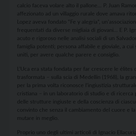
calcio faceva volare alto il pallone… P. Juan Ram
affezionato ad un villaggio rurale dove amava ri
Lopez aveva fondato “Fe y alegria”, un’associazione
frequentati da diverse migliaia di giovani… E P. Ign
acuto e rigoroso nelle analisi sociali di un Salvad
famiglia potenti; persona affabile e gioviale, a cui
uniti, per avere qualche parere e consiglio.
L’Uca era stata fondata per far crescere le élites
trasformata – sulla scia di Medellin (1968), la gr
per la prima volta riconosce l’ingiustizia struttur
cristiana – in un laboratorio di studio e di ricerc
delle strutture ingiuste e della coscienza di ciasc
convinto che senza il cambiamento del cuore e la
mutare in meglio.
Proprio uno degli ultimi articoli di Ignacio Ellacur