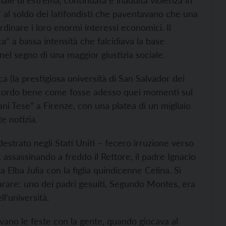
iale di estrema, continuata e inaudita violenza in
 al soldo dei latifondisti che paventavano che una
rdinare i loro enormi interessi economici. Il
a” a bassa intensità che falcidiava la base
l segno di una maggior giustizia sociale.
ca (la prestigiosa università di San Salvador dei
Ricordo bene come fosse adesso quei momenti sul
ani Tese” a Firenze, con una platea di un migliaio
te notizia.
destrato negli Stati Uniti – fecero irruzione verso
, assassinando a freddo il Rettore, il padre Ignacio
a Elba Julia con la figlia quindicenne Celina. Si
sparare: uno dei padri gesuiti, Segundo Montes, era
l’università.
vano le feste con la gente, quando giocava al