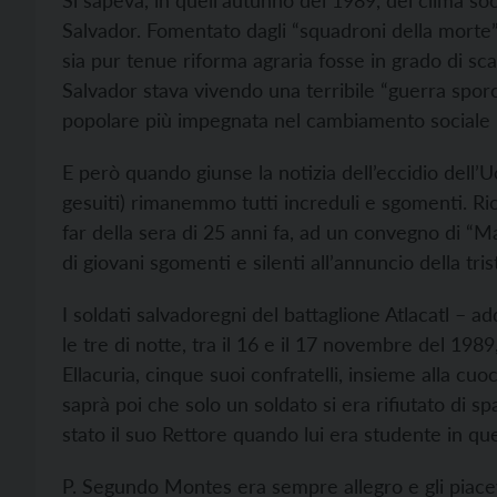
Si sapeva, in quell’autunno del 1989, del clima soc
Salvador. Fomentato dagli “squadroni della morte”
sia pur tenue riforma agraria fosse in grado di sca
Salvador stava vivendo una terribile “guerra sporc
popolare più impegnata nel cambiamento sociale ne
E però quando giunse la notizia dell’eccidio dell’U
gesuiti) rimanemmo tutti increduli e sgomenti. 
far della sera di 25 anni fa, ad un convegno di “M
di giovani sgomenti e silenti all’annuncio della tris
I soldati salvadoregni del battaglione Atlacatl – ad
le tre di notte, tra il 16 e il 17 novembre del 1989
Ellacuria, cinque suoi confratelli, insieme alla cuoc
saprà poi che solo un soldato si era rifiutato di 
stato il suo Rettore quando lui era studente in quel
P. Segundo Montes era sempre allegro e gli piace