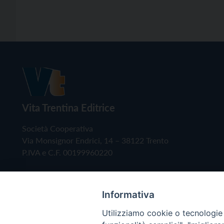
Vita Trentina Editrice
Società Cooperativa
Via Monsignor Endrici, 14 – 38122 Trento
P.IVA e C.F. 00199960220
Informativa
Utilizziamo cookie o tecnologie s