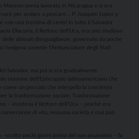
on Moreno aveva lavorato in Nicaragua e si era
tornare per andare a pescare… P. Joaquim Lopez y
 con una trentina di centri in tutto il Salvador
acio Ellacuria, il Rettore dell’Uca, era uno studioso
or delle abissali diseguaglianze, governato da poche
 si rivolgeva sovente l’Ambasciatore degli Stati
 del Salvador, ma poi si era gradualmente
ande riunione dell’Episcopato latinoamericano che
ale come un peccato che interpella la coscienza
a per la trasformazione sociale. Trasformazione
uno – insisteva il Rettore dell’Uca – poiché era
 conversione di vita, nessuna società e mai può
ia –scritto pochi giorni prima del suo assassinio – fa