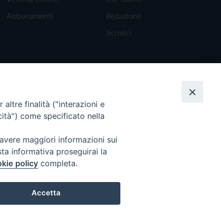
Abbonamenti
Redazione
Scrivici
altre finalità ("interazioni e
cità") come specificato nella
 avere maggiori informazioni sui
sta informativa proseguirai la
kie policy
completa.
Torna all'inizio
Accetta
Preferenze Cookie