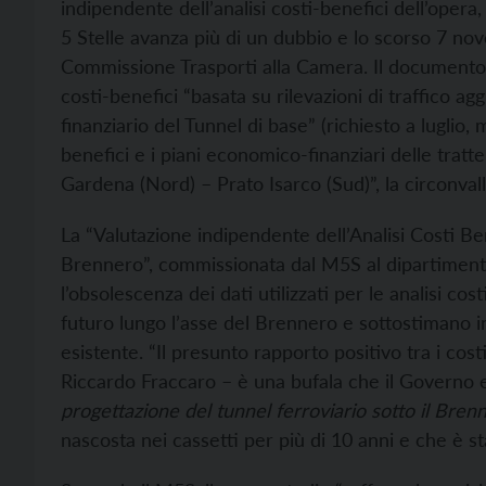
indipendente dell’analisi costi-benefici dell’opera
5 Stelle avanza più di un dubbio e lo scorso 7 no
Commissione Trasporti alla Camera. Il documento
costi-benefici “basata su rilevazioni di traffico a
finanziario del Tunnel di base” (richiesto a luglio,
benefici e i piani economico-finanziari delle trat
Gardena (Nord) – Prato Isarco (Sud)”, la circonval
La “Valutazione indipendente dell’Analisi Costi Bene
Brennero”, commissionata dal M5S al dipartimento 
l’obsolescenza dei dati utilizzati per le analisi cos
futuro lungo l’asse del Brennero e sottostimano in
esistente. “Il presunto rapporto positivo tra i cost
Riccardo Fraccaro – è una bufala che il Governo e
progettazione d
el
tunnel ferroviario sotto il Bren
nascosta nei cassetti per più di 10 anni e che è st