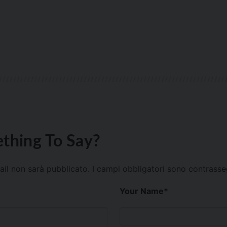
thing To Say?
mail non sarà pubblicato.
I campi obbligatori sono contrass
Your Name
*