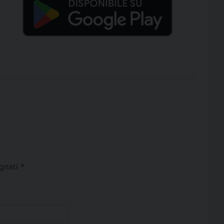
egnati
*