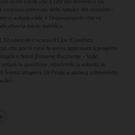
ione di chi crede che il TAV del Brennero sia
d esclusivo interesse delle lobbies del cemento”.
 merci autostradale e l’inquinamento che ne
ficativo la salute pubblica.
el 10 novembre scorso il Cipe (Comitato
a), che pochi mesi fa aveva approvato il progetto
aldastico Nord (Piovene Rocchette – Valle
ffrontare la questione, ribadendo la volontà di
 Trento all’opera. Di Pirubi si parlerà a Besenello
nale).
V