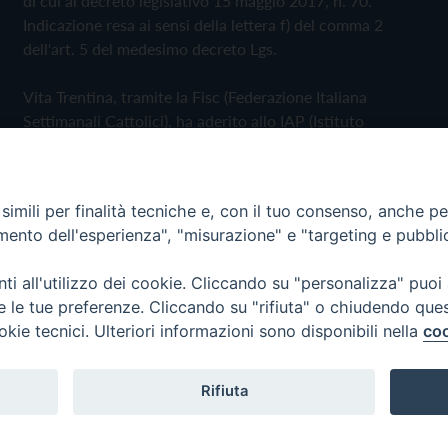
di cui al decreto legislativo 15 maggio 2017, n. 70.
Indicazione resa ai sensi della lettera f) del comma 2
dell'art. 5 del medesimo decreto Lgs.
Vita Trentina, tramite la Fisc (Federazione Italiana
Settimanali Cattolici), ha aderito allo IAP (Istituto
dell'Autodisciplina Pubblicitaria) accettando il Codice di
Autodisciplina della Comunicazione Commerciale
imili per finalità tecniche e, con il tuo consenso, anche per 
Privacy Policy
Cookie Policy
amento dell'esperienza", "misurazione" e "targeting e pubbli
i all'utilizzo dei cookie. Cliccando su "personalizza" puoi
 Trentina Editrice
re le tue preferenze. Cliccando su "rifiuta" o chiudendo que
okie tecnici. Ulteriori informazioni sono disponibili nella
coo
Rifiuta