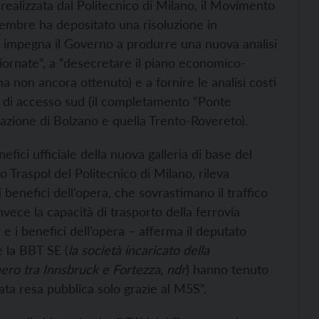
, realizzata dal Politecnico di Milano, il Movimento
vembre ha depositato una risoluzione in
 impegna il Governo a produrre una nuova analisi
ggiornate”, a “desecretare il piano economico-
 ma non ancora ottenuto) e a fornire le analisi costi
te di accesso sud (il completamento “Ponte
lazione di Bolzano e quella Trento-Rovereto).
fici ufficiale della nuova galleria di base del
Traspol del Politecnico di Milano, rileva
ti benefici dell’opera, che sovrastimano il traffico
vece la capacità di trasporto della ferrovia
i e i benefici dell’opera – afferma il deputato
 la BBT SE (
la società incaricato della
nero tra Innsbruck e Fortezza,
ndr
) hanno tenuto
ata resa pubblica solo grazie al M5S”.