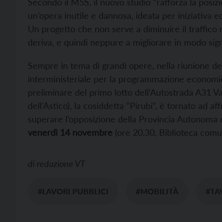
Secondo il M5S, il nuovo studio “rafforza la posiz
un’opera inutile e dannosa, ideata per iniziativa e
Un progetto che non serve a diminuire il traffico
deriva, e quindi neppure a migliorare in modo signi
Sempre in tema di grandi opere, nella riunione d
interministeriale per la programmazione economic
preliminare del primo lotto dell’Autostrada A31 V
dell’Astico), la cosiddetta “Pirubi”, è tornato ad a
superare l’opposizione della Provincia Autonoma di
venerdì 14 novembre
(ore 20.30, Biblioteca comu
di
redazione VT
#LAVORI PUBBLICI
#MOBILITÀ
#TA