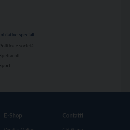
Iniziative speciali
Politica e società
Spettacoli
Sport
E-Shop
Contatti
Vendita Online
Chi Siamo