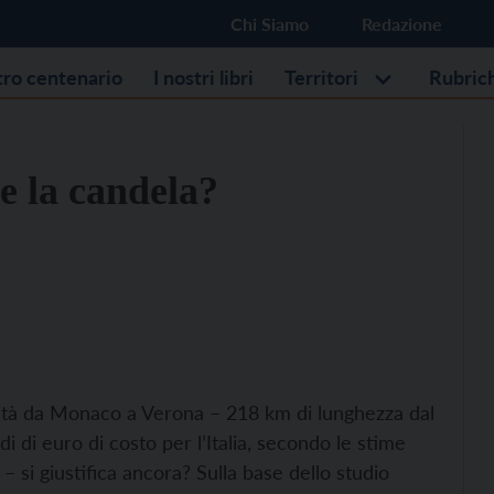
Chi Siamo
Redazione
stro centenario
I nostri libri
Territori
Rubric
le la candela?
acità da Monaco a Verona – 218 km di lunghezza dal
di di euro di costo per l’Italia, secondo le stime
 – si giustifica ancora? Sulla base dello studio