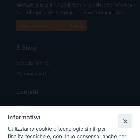
dell'Autodisciplina Pubblicitaria) accettando il Codice di
Autodisciplina della Comunicazione Commerciale
Privacy Policy
Cookie Policy
E-Shop
Vendita Online
Abbonamenti
Contatti
Chi Siamo
Informativa
Redazione
Scrivici
Utilizziamo cookie o tecnologie simili per
finalità tecniche e, con il tuo consenso, anche per