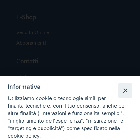
E-Shop
Vendita Online
Abbonamenti
Contatti
Chi Siamo
Informativa
Redazione
Scrivici
Utilizziamo cookie o tecnologie simili per
finalità tecniche e, con il tuo consenso, anche per
altre finalità ("interazioni e funzionalità semplici",
"miglioramento dell'esperienza", "misurazione" e
"targeting e pubblicità") come specificato nella
cookie policy.
Copyright © 2019 - Tutti i diritti riservati - Vit