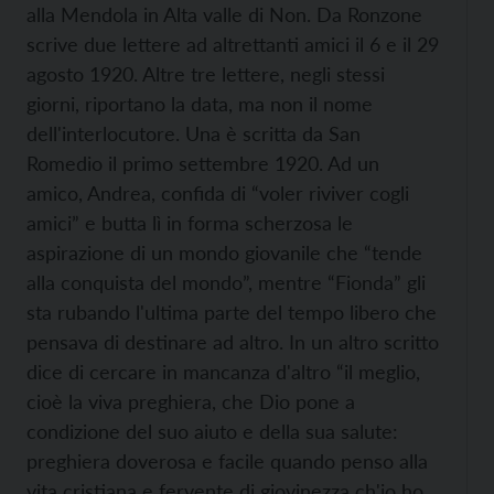
alla Mendola in Alta valle di Non. Da Ronzone
scrive due lettere ad altrettanti amici il 6 e il 29
agosto 1920. Altre tre lettere, negli stessi
giorni, riportano la data, ma non il nome
dell'interlocutore. Una è scritta da San
Romedio il primo settembre 1920. Ad un
amico, Andrea, confida di “voler riviver cogli
amici” e butta lì in forma scherzosa le
aspirazione di un mondo giovanile che “tende
alla conquista del mondo”, mentre “Fionda” gli
sta rubando l'ultima parte del tempo libero che
pensava di destinare ad altro. In un altro scritto
dice di cercare in mancanza d'altro “il meglio,
cioè la viva preghiera, che Dio pone a
condizione del suo aiuto e della sua salute:
preghiera doverosa e facile quando penso alla
vita cristiana e fervente di giovinezza ch'io ho