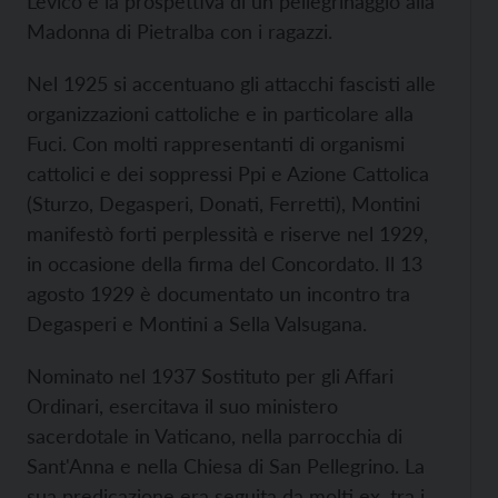
Levico e la prospettiva di un pellegrinaggio alla
Madonna di Pietralba con i ragazzi.
Nel 1925 si accentuano gli attacchi fascisti alle
organizzazioni cattoliche e in particolare alla
Fuci. Con molti rappresentanti di organismi
cattolici e dei soppressi Ppi e Azione Cattolica
(Sturzo, Degasperi, Donati, Ferretti), Montini
manifestò forti perplessità e riserve nel 1929,
in occasione della firma del Concordato. Il 13
agosto 1929 è documentato un incontro tra
Degasperi e Montini a Sella Valsugana.
Nominato nel 1937 Sostituto per gli Affari
Ordinari, esercitava il suo ministero
sacerdotale in Vaticano, nella parrocchia di
Sant'Anna e nella Chiesa di San Pellegrino. La
sua predicazione era seguita da molti ex, tra i