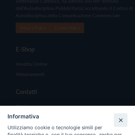
Settimanali Cattolici), ha aderito allo IAP (Istituto
dell'Autodisciplina Pubblicitaria) accettando il Codice di
Autodisciplina della Comunicazione Commerciale
Privacy Policy
Cookie Policy
E-Shop
Vendita Online
Abbonamenti
Contatti
Chi Siamo
Informativa
Redazione
Scrivici
Utilizziamo cookie o tecnologie simili per
finalità tecniche e, con il tuo consenso, anche per