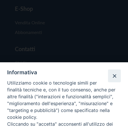
E-Shop
Vendita Online
Abbonamenti
Contatti
Chi Siamo
Informativa
Redazione
Scrivici
Utilizziamo cookie o tecnologie simili per
finalità tecniche e, con il tuo consenso, anche per
altre finalità ("interazioni e funzionalità semplici",
"miglioramento dell'esperienza", "misurazione" e
"targeting e pubblicità") come specificato nella
cookie policy.
Copyright © 2019 - Tutti i diritti riservati - Vit
Cliccando su "accetta" acconsenti all'utilizzo dei
Trentina Editrice