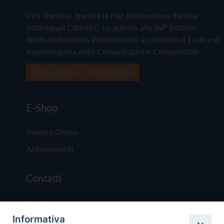
Vita Trentina, tramite la Fisc (Federazione Italiana
Settimanali Cattolici), ha aderito allo IAP (Istituto
dell'Autodisciplina Pubblicitaria) accettando il Codice di
Autodisciplina della Comunicazione Commerciale
Privacy Policy
Cookie Policy
E-Shop
Vendita Online
Abbonamenti
Contatti
Chi Siamo
Informativa
Redazione