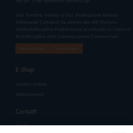
dell'art. 5 del medesimo decreto Lgs.
Vita Trentina, tramite la Fisc (Federazione Italiana
Settimanali Cattolici), ha aderito allo IAP (Istituto
dell'Autodisciplina Pubblicitaria) accettando il Codice di
Autodisciplina della Comunicazione Commerciale
Privacy Policy
Cookie Policy
E-Shop
Vendita Online
Abbonamenti
Contatti
Chi Siamo