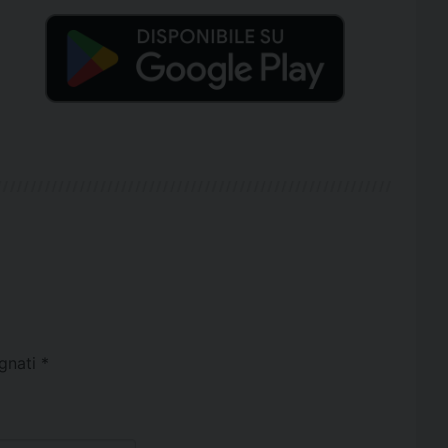
egnati
*