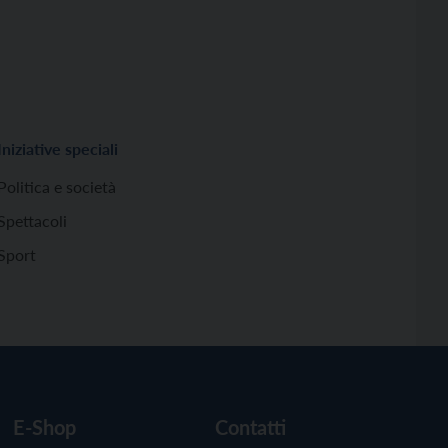
Iniziative speciali
Politica e società
Spettacoli
Sport
E-Shop
Contatti