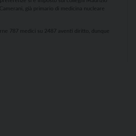
 preferenze si è imposto sui colleghi Maurizio
 Camerani, già primario di medicina nucleare
e urne 787 medici su 2487 aventi diritto, dunque