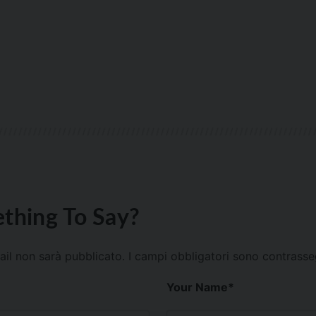
thing To Say?
mail non sarà pubblicato.
I campi obbligatori sono contrass
Your Name
*