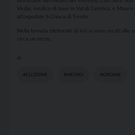
dell’ordine dei medici del Trentino. Con oltre 300
Virdia, medico di base in Val di Cembra, e Mauro
all’ospedale S.Chiara di Trento.
Nella tornata elettorale di ieri si sono recati all
circa un terzo.
di
#ELEZIONI
#MEDICI
#ORDINE