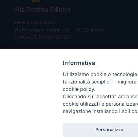
Vita Trentina Editrice
Società Cooperativa
Via Monsignor Endrici, 14 – 38122 Trento
P.IVA e C.F. 00199960220
Informativa
Utilizziamo cookie o tecnologie s
funzionalità semplici", "miglior
cookie policy.
Cliccando su "accetta" acconsent
Copyright © 2019 - Tutti i diritti riservati - Vita
cookie utilizzati e personalizza
navigazione installando i soli co
Privacy Policy
Personalizza