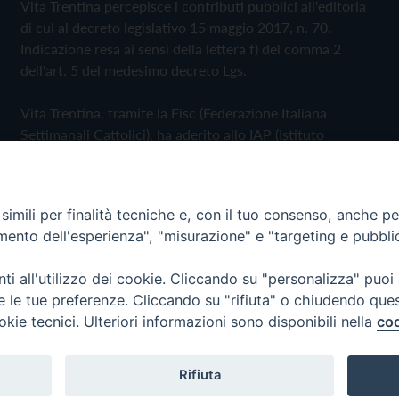
Vita Trentina percepisce i contributi pubblici all'editoria
di cui al decreto legislativo 15 maggio 2017, n. 70.
Indicazione resa ai sensi della lettera f) del comma 2
dell'art. 5 del medesimo decreto Lgs.
Vita Trentina, tramite la Fisc (Federazione Italiana
Settimanali Cattolici), ha aderito allo IAP (Istituto
dell'Autodisciplina Pubblicitaria) accettando il Codice di
Autodisciplina della Comunicazione Commerciale
imili per finalità tecniche e, con il tuo consenso, anche per 
Privacy Policy
Cookie Policy
amento dell'esperienza", "misurazione" e "targeting e pubbli
i all'utilizzo dei cookie. Cliccando su "personalizza" puoi
 Trentina Editrice
re le tue preferenze. Cliccando su "rifiuta" o chiudendo que
okie tecnici. Ulteriori informazioni sono disponibili nella
coo
Rifiuta