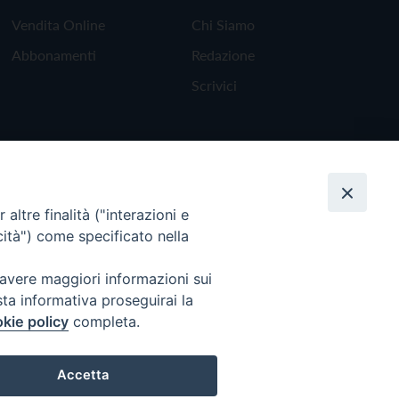
Vendita Online
Chi Siamo
Abbonamenti
Redazione
Scrivici
altre finalità ("interazioni e
cità") come specificato nella
 avere maggiori informazioni sui
sta informativa proseguirai la
kie policy
completa.
Torna all'inizio
Accetta