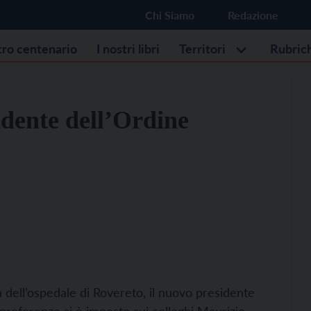
Chi Siamo
Redazione
stro centenario
I nostri libri
Territori
Rubric
idente dell’Ordine
a dell’ospedale di Rovereto, il nuovo presidente