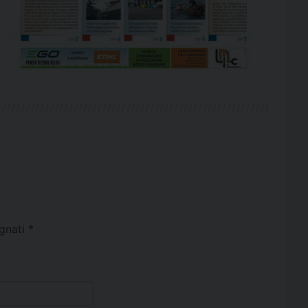
egnati
*