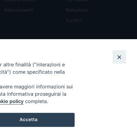
Abbonamenti
Redazione
Scrivici
altre finalità ("interazioni e
cità") come specificato nella
 avere maggiori informazioni sui
sta informativa proseguirai la
kie policy
completa.
Torna all'inizio
Accetta
Preferenze Cookie