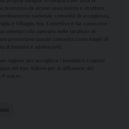
la propria famiglia. Proseguirà per tutta la
o promosso da alcune associazioni e strutture
oordinamento nazionale comunità di accoglienza,
lia e Villaggio Sos. L’obiettivo è far conoscere
dai volontari che operano nelle strutture di
pesso presentano queste comunità come luoghi di
a di bambini e adolescenti.
e ragione per accogliere i bambini e i ragazzi
appa del tour italiano per la diffusione del
o 9 marzo.
NORI