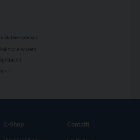
Iniziative speciali
Politica e società
Spettacoli
Sport
E-Shop
Contatti
Vendita Online
Chi Siamo