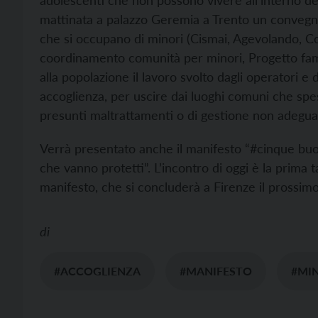
adolescenti che non possono vivere all’interno del
mattinata a palazzo Geremia a Trento un convegn
che si occupano di minori (Cismai, Agevolando, C
coordinamento comunità per minori, Progetto famig
alla popolazione il lavoro svolto dagli operatori e 
accoglienza, per uscire dai luoghi comuni che s
presunti maltrattamenti o di gestione non adeguat
Verrà presentato anche il manifesto “#cinque buon
che vanno protetti”. L’incontro di oggi è la prima t
manifesto, che si concluderà a Firenze il prossim
di
#ACCOGLIENZA
#MANIFESTO
#MI