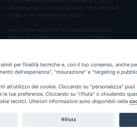
di cui al decreto legislativo 15 maggio 2017, n. 70.
Indicazione resa ai sensi della lettera f) del comma 2
dell'art. 5 del medesimo decreto Lgs.
Vita Trentina, tramite la Fisc (Federazione Italiana
Settimanali Cattolici), ha aderito allo IAP (Istituto
dell'Autodisciplina Pubblicitaria) accettando il Codice di
Autodisciplina della Comunicazione Commerciale
imili per finalità tecniche e, con il tuo consenso, anche per 
Privacy Policy
Cookie Policy
amento dell'esperienza", "misurazione" e "targeting e pubbli
i all'utilizzo dei cookie. Cliccando su "personalizza" puoi
 Trentina Editrice
re le tue preferenze. Cliccando su "rifiuta" o chiudendo que
okie tecnici. Ulteriori informazioni sono disponibili nella
coo
Rifiuta