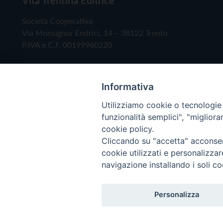
Società Cooperativa
Via Monsignor Endrici, 14 – 38122 Trento
P.IVA e C.F. 00199960220
Informativa
Utilizziamo cookie o tecnologie s
funzionalità semplici", "miglior
cookie policy.
Cliccando su "accetta" acconsent
Copyright © 2019 - Tutti i diritti riservati - Vita
cookie utilizzati e personalizza
navigazione installando i soli co
Privacy Policy
Personalizza