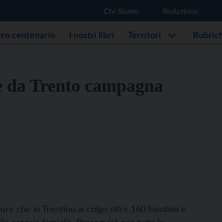
Chi Siamo
Redazione
stro centenario
I nostri libri
Territori
Rubric
te da Trento campagna
tture che in Trentino accolgo oltre 160 bambini e