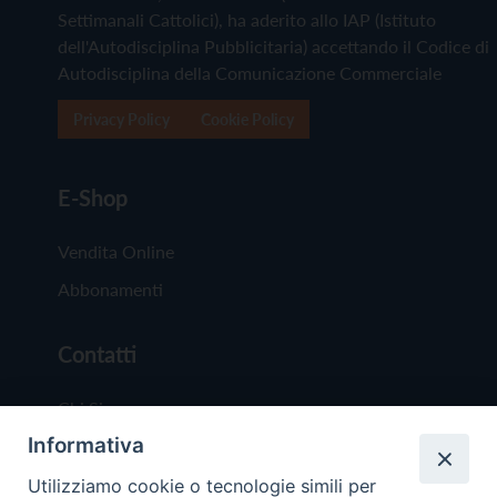
Settimanali Cattolici), ha aderito allo IAP (Istituto
dell'Autodisciplina Pubblicitaria) accettando il Codice di
Autodisciplina della Comunicazione Commerciale
Privacy Policy
Cookie Policy
E-Shop
Vendita Online
Abbonamenti
Contatti
Chi Siamo
Informativa
Redazione
Scrivici
Utilizziamo cookie o tecnologie simili per