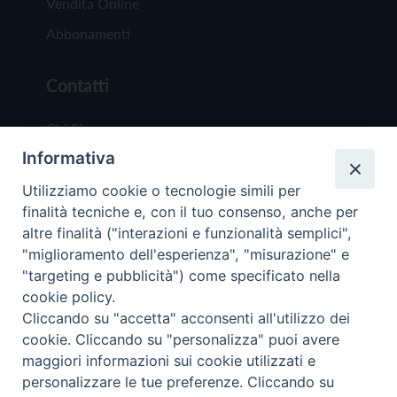
Vendita Online
Abbonamenti
Contatti
Chi Siamo
Informativa
Redazione
Scrivici
Utilizziamo cookie o tecnologie simili per
finalità tecniche e, con il tuo consenso, anche per
altre finalità ("interazioni e funzionalità semplici",
"miglioramento dell'esperienza", "misurazione" e
"targeting e pubblicità") come specificato nella
cookie policy.
Copyright © 2019 - Tutti i diritti riservati - Vit
Cliccando su "accetta" acconsenti all'utilizzo dei
Trentina Editrice
cookie. Cliccando su "personalizza" puoi avere
maggiori informazioni sui cookie utilizzati e
Privacy Policy
personalizzare le tue preferenze. Cliccando su
Torna all'inizi