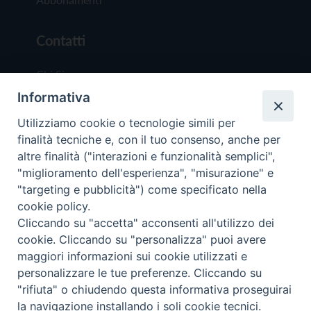
Contatti
Chi Siamo
Informativa
Redazione
Scrivici
Utilizziamo cookie o tecnologie simili per
finalità tecniche e, con il tuo consenso, anche per
altre finalità ("interazioni e funzionalità semplici",
"miglioramento dell'esperienza", "misurazione" e
"targeting e pubblicità") come specificato nella
cookie policy.
Copyright © 2019 - Tutti i diritti riservati - Vit
Cliccando su "accetta" acconsenti all'utilizzo dei
Trentina Editrice
cookie. Cliccando su "personalizza" puoi avere
maggiori informazioni sui cookie utilizzati e
Privacy Policy
personalizzare le tue preferenze. Cliccando su
Torna all'inizi
"rifiuta" o chiudendo questa informativa proseguirai
la navigazione installando i soli cookie tecnici.