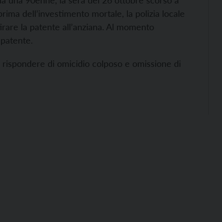
 da una 90enne, la sera del 26 ottobre scorso a
prima dell’investimento mortale, la polizia locale
irare la patente all’anziana. Al momento
 patente.
rà rispondere di omicidio colposo e omissione di