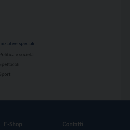
Iniziative speciali
Politica e società
Spettacoli
Sport
E-Shop
Contatti