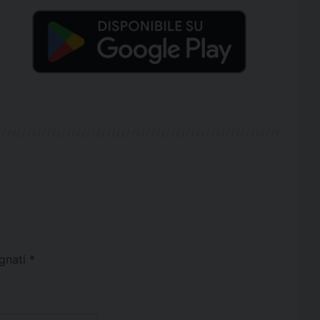
egnati
*