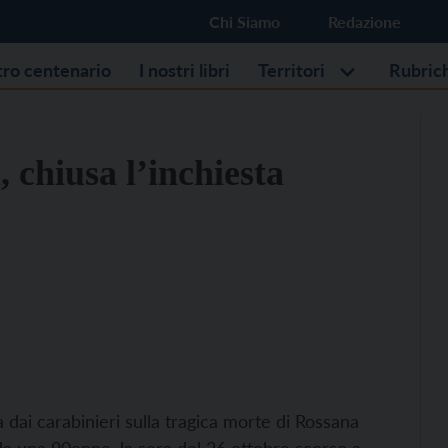
Chi Siamo
Redazione
stro centenario
I nostri libri
Territori
Rubric
 chiusa l’inchiesta
 dai carabinieri sulla tragica morte di Rossana