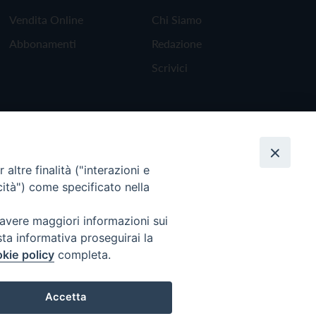
Vendita Online
Chi Siamo
Abbonamenti
Redazione
Scrivici
altre finalità ("interazioni e
cità") come specificato nella
 avere maggiori informazioni sui
sta informativa proseguirai la
kie policy
completa.
Torna all'inizio
Accetta