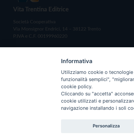
Vita Trentina Editrice
Società Cooperativa
Via Monsignor Endrici, 14 – 38122 Trento
P.IVA e C.F. 00199960220
Informativa
Utilizziamo cookie o tecnologie s
funzionalità semplici", "miglior
cookie policy.
Cliccando su "accetta" acconsent
Copyright © 2019 - Tutti i diritti riservati - Vita
cookie utilizzati e personalizza
navigazione installando i soli co
Privacy Policy
Personalizza