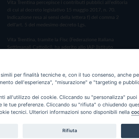
Vita Trentina percepisce i contributi pubblici all'editoria
di cui al decreto legislativo 15 maggio 2017, n. 70.
Indicazione resa ai sensi della lettera f) del comma 2
dell'art. 5 del medesimo decreto Lgs.
Vita Trentina, tramite la Fisc (Federazione Italiana
Settimanali Cattolici), ha aderito allo IAP (Istituto
dell'Autodisciplina Pubblicitaria) accettando il Codice di
Autodisciplina della Comunicazione Commerciale
imili per finalità tecniche e, con il tuo consenso, anche per 
Privacy Policy
Cookie Policy
amento dell'esperienza", "misurazione" e "targeting e pubbli
i all'utilizzo dei cookie. Cliccando su "personalizza" puoi
 Trentina Editrice
re le tue preferenze. Cliccando su "rifiuta" o chiudendo que
okie tecnici. Ulteriori informazioni sono disponibili nella
coo
Rifiuta