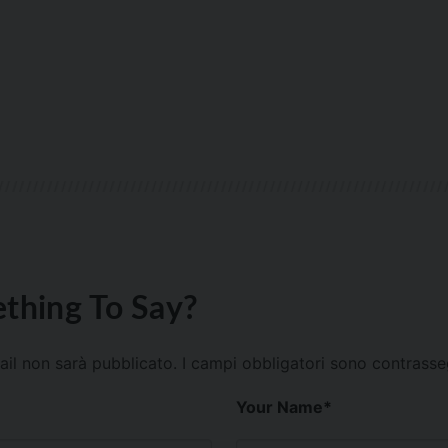
thing To Say?
mail non sarà pubblicato.
I campi obbligatori sono contrass
Your Name
*