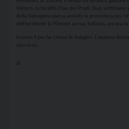
Fontanari, la 33enne travolta da un’auto, guidata
Vattaro, in località Pian dei Pradi. Due settimane 
della Valsugana aveva avviato la procedura per rit
dell’incidente la 90enne aveva, tuttavia, ancora la
Intanto il pm ha chiuso le indagini. L’anziana dov
soccorso.
di