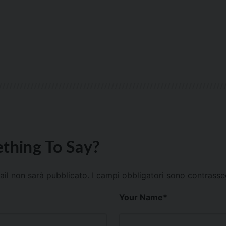
thing To Say?
mail non sarà pubblicato.
I campi obbligatori sono contrass
Your Name
*