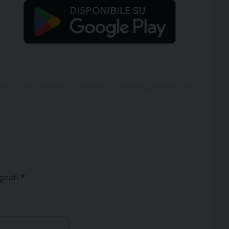
egnati
*