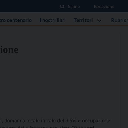
Chi Siamo
Redazione
stro centenario
I nostri libri
Territori
Rubric
zione
ltà, domanda locale in calo del 3,5% e occupazione