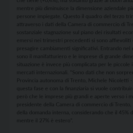
che tiene (+0,4%), ma soltanto grazie al buon and
mentre più diminuisce la dimensione aziendale più
persone impiegate. Questo il quadro del terzo tri
attraverso i dati della Camera di commercio di Tren
sostanziale stagnazione sul piano dei risultati eco
emersi nei trimestri precedenti si sono affievoliti
presagire cambiamenti significativi. Entrando nel de
sono il manifatturiero e le imprese di grande di
situazione è invece più complicata per le piccole 
mercati internazionali. “Sono dati che non sorpr
Provincia autonoma di Trento, Michele Nicoletti 
questa fase e con la finanziaria si vuole contribui
però che le imprese più grandi e aperte verso i m
presidente della Camera di commercio di Trento, G
della domanda interna, considerando che il 45% d
mentre il 27% è estero”.