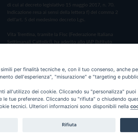
di cui al decreto legislativo 15 maggio 2017, n. 70.
Indicazione resa ai sensi della lettera f) del comma 2
dell'art. 5 del medesimo decreto Lgs.
Vita Trentina, tramite la Fisc (Federazione Italiana
Settimanali Cattolici), ha aderito allo IAP (Istituto
dell'Autodisciplina Pubblicitaria) accettando il Codice di
Autodisciplina della Comunicazione Commerciale
imili per finalità tecniche e, con il tuo consenso, anche per 
Privacy Policy
Cookie Policy
amento dell'esperienza", "misurazione" e "targeting e pubbli
i all'utilizzo dei cookie. Cliccando su "personalizza" puoi
 Trentina Editrice
re le tue preferenze. Cliccando su "rifiuta" o chiudendo que
okie tecnici. Ulteriori informazioni sono disponibili nella
coo
Rifiuta