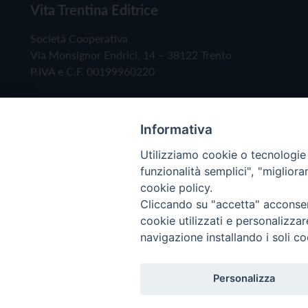
Vita Trentina Editrice
Società Cooperativa
Via Monsignor Endrici, 14 – 38122 Trento
P.IVA e C.F. 00199960220
Informativa
Utilizziamo cookie o tecnologie s
funzionalità semplici", "miglior
cookie policy.
Cliccando su "accetta" acconsent
Copyright © 2019 - Tutti i diritti riservati - Vita
cookie utilizzati e personalizza
navigazione installando i soli co
Privacy Policy
Personalizza