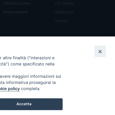
Vendita Online
Chi Siamo
Abbonamenti
Redazione
Scrivici
altre finalità ("interazioni e
cità") come specificato nella
 avere maggiori informazioni sui
sta informativa proseguirai la
kie policy
completa.
Torna all'inizio
Accetta