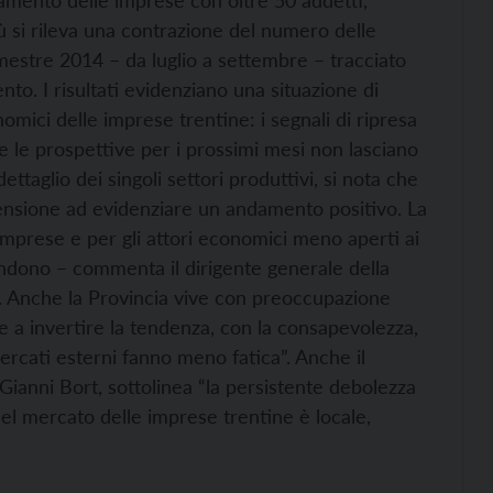
amento delle imprese con oltre 50 addetti,
 si rileva una contrazione del numero delle
mestre 2014 – da luglio a settembre – tracciato
to. I risultati evidenziano una situazione di
nomici delle imprese trentine: i segnali di ripresa
 e le prospettive per i prossimi mesi non lasciano
ttaglio dei singoli settori produttivi, si nota che
mensione ad evidenziare un andamento positivo. La
imprese e per gli attori economici meno aperti ai
endono – commenta il dirigente generale della
-. Anche la Provincia vive con preoccupazione
re a invertire la tendenza, con la consapevolezza,
ercati esterni fanno meno fatica”. Anche il
ianni Bort, sottolinea “la persistente debolezza
el mercato delle imprese trentine è locale,