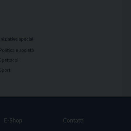
Iniziative speciali
Politica e società
Spettacoli
Sport
E-Shop
Contatti