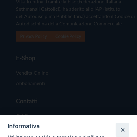
Vita Trentina, tramite la Fisc (Federazione Italiana
Settimanali Cattolici), ha aderito allo IAP (Istituto
dell'Autodisciplina Pubblicitaria) accettando il Codice di
Autodisciplina della Comunicazione Commerciale
Privacy Policy
Cookie Policy
E-Shop
Vendita Online
Abbonamenti
Contatti
Chi Siamo
Informativa
Redazione
Scrivici