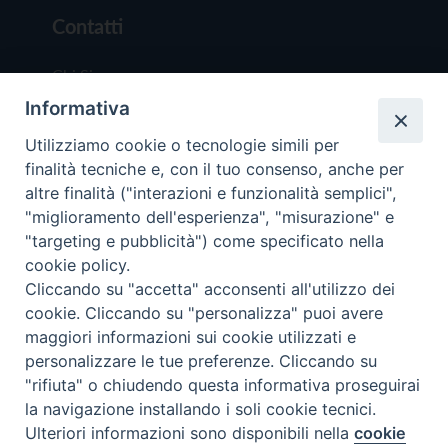
Contatti
Chi Siamo
Informativa
Redazione
Scrivici
Utilizziamo cookie o tecnologie simili per
finalità tecniche e, con il tuo consenso, anche per
altre finalità ("interazioni e funzionalità semplici",
"miglioramento dell'esperienza", "misurazione" e
"targeting e pubblicità") come specificato nella
cookie policy.
Copyright © 2019 - Tutti i diritti riservati - Vit
Cliccando su "accetta" acconsenti all'utilizzo dei
Trentina Editrice
cookie. Cliccando su "personalizza" puoi avere
maggiori informazioni sui cookie utilizzati e
Privacy Policy
personalizzare le tue preferenze. Cliccando su
Torna all'inizi
"rifiuta" o chiudendo questa informativa proseguirai
la navigazione installando i soli cookie tecnici.
Ulteriori informazioni sono disponibili nella
cookie
Preferenze Cookie