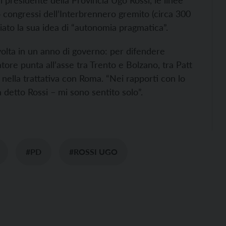
l presidente della Provincia Ugo Rossi, le linee
ro congressi dell’Interbrennero gremito (circa 300
nciato la sua idea di “autonomia pragmatica”.
svolta in un anno di governo: per difendere
ore punta all’asse tra Trento e Bolzano, tra Patt
 nella trattativa con Roma. “Nei rapporti con lo
a detto Rossi – mi sono sentito solo”.
#PD
#ROSSI UGO