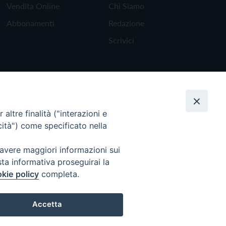
Vendita Online
Chi Siamo
Abbonamenti
Redazione
Scrivici
altre finalità ("interazioni e
cità") come specificato nella
 avere maggiori informazioni sui
sta informativa proseguirai la
kie policy
completa.
Torna all'inizio
Accetta