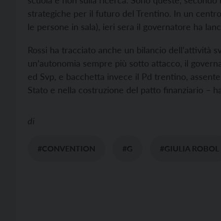
scuola e non sulla ricerca. Sono queste, secondo i
strategiche per il futuro del Trentino. In un cent
le persone in sala), ieri sera il governatore ha la
Rossi ha tracciato anche un bilancio dell’attività 
un’autonomia sempre più sotto attacco, il governat
ed Svp, e bacchetta invece il Pd trentino, assente
Stato e nella costruzione del patto finanziario – h
di
#CONVENTION
#G
#GIULIA ROBOL