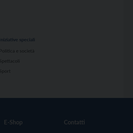
Iniziative speciali
Politica e società
Spettacoli
Sport
E-Shop
Contatti