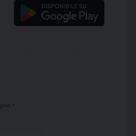
egnati
*