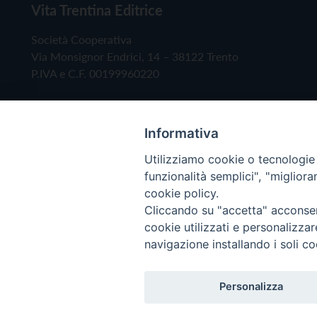
Vita Trentina Editrice
Società Cooperativa
Via Monsignor Endrici, 14 – 38122 Trento
P.IVA e C.F. 00199960220
Informativa
Utilizziamo cookie o tecnologie s
funzionalità semplici", "miglior
cookie policy.
Cliccando su "accetta" acconsent
Copyright © 2019 - Tutti i diritti riservati - Vita
cookie utilizzati e personalizza
navigazione installando i soli co
Privacy Policy
Personalizza