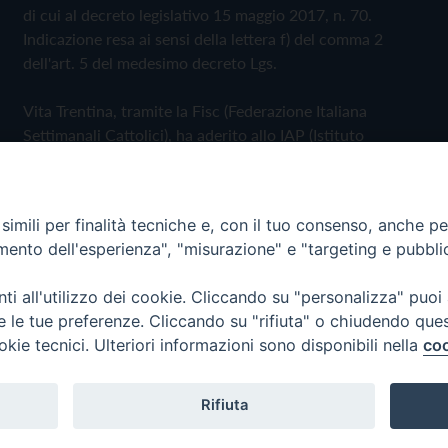
di cui al decreto legislativo 15 maggio 2017, n. 70.
Indicazione resa ai sensi della lettera f) del comma 2
dell'art. 5 del medesimo decreto Lgs.
Vita Trentina, tramite la Fisc (Federazione Italiana
Settimanali Cattolici), ha aderito allo IAP (Istituto
dell'Autodisciplina Pubblicitaria) accettando il Codice di
Autodisciplina della Comunicazione Commerciale
imili per finalità tecniche e, con il tuo consenso, anche per 
Privacy Policy
Cookie Policy
amento dell'esperienza", "misurazione" e "targeting e pubbli
i all'utilizzo dei cookie. Cliccando su "personalizza" puoi
 Trentina Editrice
re le tue preferenze. Cliccando su "rifiuta" o chiudendo que
okie tecnici. Ulteriori informazioni sono disponibili nella
coo
Rifiuta