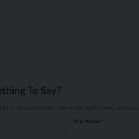
thing To Say?
mail non sarà pubblicato.
I campi obbligatori sono contrass
Your Name
*