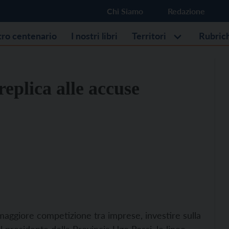
Chi Siamo
Redazione
stro centenario
I nostri libri
Territori
Rubric
eplica alle accuse
aggiore competizione tra imprese, investire sulla