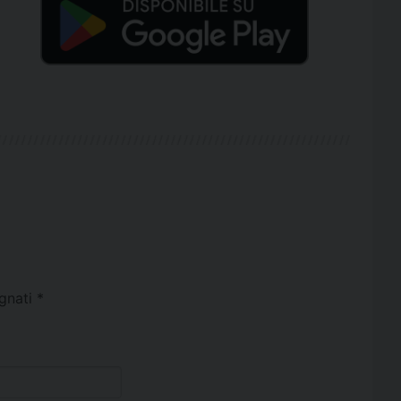
egnati
*