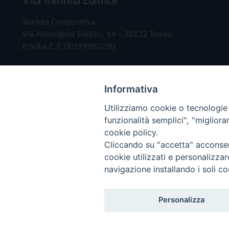
Società Cooperativa
Via Monsignor Endrici, 14 – 38122 Trento
P.IVA e C.F. 00199960220
Informativa
Utilizziamo cookie o tecnologie s
funzionalità semplici", "miglior
cookie policy.
Cliccando su "accetta" acconsent
Copyright © 2019 - Tutti i diritti riservati - Vita
cookie utilizzati e personalizza
navigazione installando i soli co
Privacy Policy
Personalizza