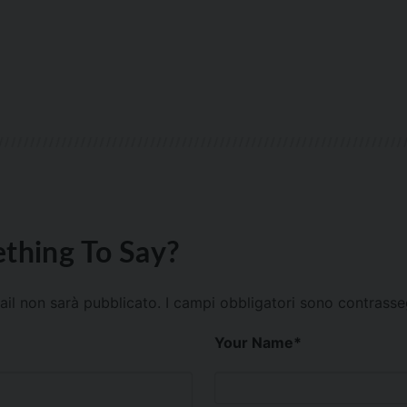
thing To Say?
mail non sarà pubblicato.
I campi obbligatori sono contrass
Your Name
*