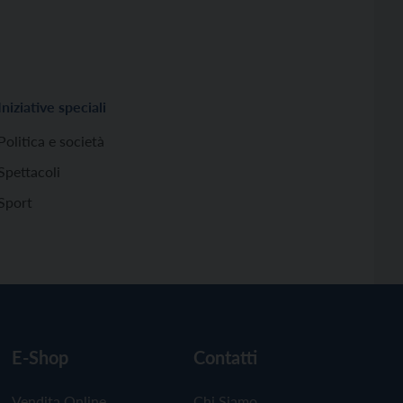
Iniziative speciali
Politica e società
Spettacoli
Sport
E-Shop
Contatti
Vendita Online
Chi Siamo