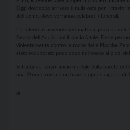
Piatti, il 39enne base jumper morto ieri durante u
Oggi dovrebbe arrivare il nulla osta per il trasferi
dell’uomo, dove verranno celebrati i funerali.
L’incidente è avvenuto ieri mattina, poco dopo le 9
Becco dell’Aquila; poi il lancio fatale. Forse per 
violentemente contro le rocce delle Placche Zebra
stato recuperato poco dopo nel bosco ai piedi del
Si tratta del terzo lancio mortale dalla parete de
una 21enne russa e un base jumper spagnolo di 38
di