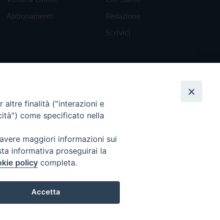
Abbonamenti
Redazione
Scrivici
altre finalità ("interazioni e
cità") come specificato nella
 avere maggiori informazioni sui
sta informativa proseguirai la
kie policy
completa.
Torna all'inizio
Accetta
Preferenze Cookie