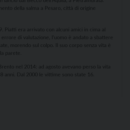
n lancio dal Becco dell’Aquila, a Pietramurata.
mento della salma a Pesaro, città di origine
. Piatti era arrivato con alcuni amici in cima al
un errore di valutazione, l’uomo è andato a sbattere
te, morendo sul colpo. Il suo corpo senza vita è
la parete.
l Brento nel 2014: ad agosto avevano perso la vita
 anni. Dal 2000 le vittime sono state 16.