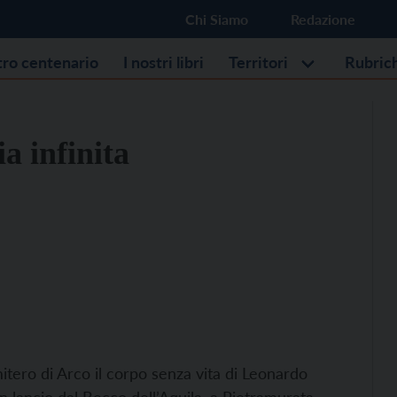
Chi Siamo
Redazione
stro centenario
I nostri libri
Territori
Rubric
a infinita
itero di Arco il corpo senza vita di Leonardo