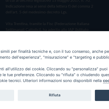
di cui al decreto legislativo 15 maggio 2017, n. 70.
Indicazione resa ai sensi della lettera f) del comma 2
dell'art. 5 del medesimo decreto Lgs.
Vita Trentina, tramite la Fisc (Federazione Italiana
Settimanali Cattolici), ha aderito allo IAP (Istituto
dell'Autodisciplina Pubblicitaria) accettando il Codice di
Autodisciplina della Comunicazione Commerciale
imili per finalità tecniche e, con il tuo consenso, anche per 
Privacy Policy
Cookie Policy
amento dell'esperienza", "misurazione" e "targeting e pubbli
i all'utilizzo dei cookie. Cliccando su "personalizza" puoi
 Trentina Editrice
re le tue preferenze. Cliccando su "rifiuta" o chiudendo que
okie tecnici. Ulteriori informazioni sono disponibili nella
coo
Rifiuta