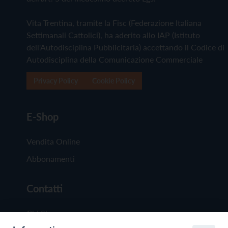
Vita Trentina, tramite la Fisc (Federazione Italiana
Settimanali Cattolici), ha aderito allo IAP (Istituto
dell'Autodisciplina Pubblicitaria) accettando il Codice di
Autodisciplina della Comunicazione Commerciale
Privacy Policy
Cookie Policy
E-Shop
Vendita Online
Abbonamenti
Contatti
Chi Siamo