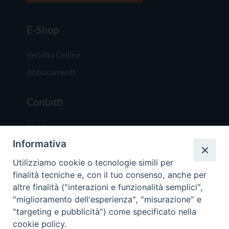
E-Shop
Vendita Online
Abbonamenti
Contatti
Chi Siamo
Informativa
Redazione
Scrivici
Utilizziamo cookie o tecnologie simili per
finalità tecniche e, con il tuo consenso, anche per
altre finalità ("interazioni e funzionalità semplici",
"miglioramento dell'esperienza", "misurazione" e
"targeting e pubblicità") come specificato nella
cookie policy.
Copyright © 2019 - Tutti i diritti riservati - Vit