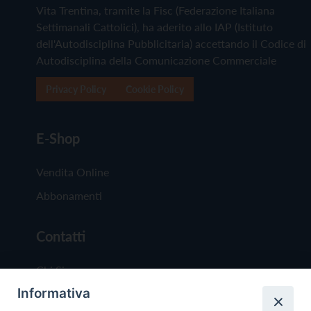
Vita Trentina, tramite la Fisc (Federazione Italiana
Settimanali Cattolici), ha aderito allo IAP (Istituto
dell'Autodisciplina Pubblicitaria) accettando il Codice di
Autodisciplina della Comunicazione Commerciale
Privacy Policy
Cookie Policy
E-Shop
Vendita Online
Abbonamenti
Contatti
Chi Siamo
Informativa
Redazione