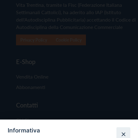
Vita Trentina, tramite la Fisc (Federazione Italiana
Settimanali Cattolici), ha aderito allo IAP (Istituto
dell'Autodisciplina Pubblicitaria) accettando il Codice di
Autodisciplina della Comunicazione Commerciale
Privacy Policy
Cookie Policy
E-Shop
Vendita Online
Abbonamenti
Contatti
Chi Siamo
Informativa
Redazione