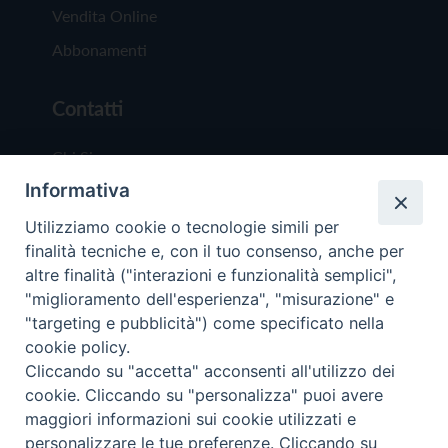
Vendita Online
Abbonamenti
Contatti
Chi Siamo
Informativa
Redazione
Scrivici
Utilizziamo cookie o tecnologie simili per
finalità tecniche e, con il tuo consenso, anche per
altre finalità ("interazioni e funzionalità semplici",
"miglioramento dell'esperienza", "misurazione" e
"targeting e pubblicità") come specificato nella
cookie policy.
Copyright © 2019 - Tutti i diritti riservati - Vit
Cliccando su "accetta" acconsenti all'utilizzo dei
Trentina Editrice
cookie. Cliccando su "personalizza" puoi avere
maggiori informazioni sui cookie utilizzati e
Privacy Policy
personalizzare le tue preferenze. Cliccando su