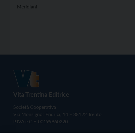
Meridiani
Vita Trentina Editrice
Società Cooperativa
Via Monsignor Endrici, 14 – 38122 Trento
P.IVA e C.F. 00199960220