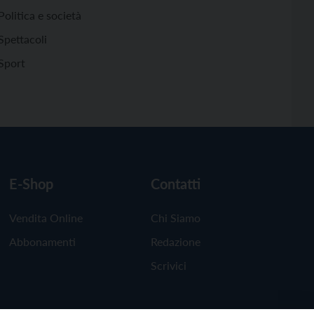
Politica e società
Spettacoli
Sport
E-Shop
Contatti
Vendita Online
Chi Siamo
Abbonamenti
Redazione
Scrivici