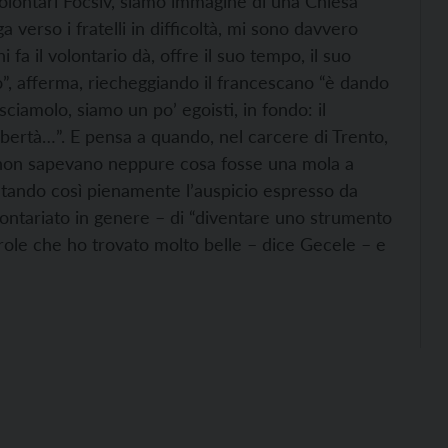
lontari Focsiv, siamo immagine di una Chiesa
a verso i fratelli in difficoltà, mi sono davvero
a il volontario dà, offre il suo tempo, il suo
, afferma, riecheggiando il francescano “è dando
sciamolo, siamo un po’ egoisti, in fondo: il
à libertà…”. E pensa a quando, nel carcere di Trento,
e non sapevano neppure cosa fosse una mola a
pretando così pienamente l’auspicio espresso da
lontariato in genere – di “diventare uno strumento
arole che ho trovato molto belle – dice Gecele – e