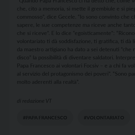
“Quando Papa Francesco ci ha detto che, come vo
che, cito a memoria, si mette il grembiule e si pieg
commosso”, dice Gecele. “Io sono convinto che chi f
sapere, le sue competenze ma riceve anche tanto”
che si riceve”. E lo dice “egoisticamente”: “Ricono
volontariato ti dà soddisfazione, ti gratifica, ti d
da maestro artigiano ha dato a sei detenuti “ch
disco” la possibilità di diventare saldatori. Inter
Papa Francesco ai volontari Focsiv – e a chi fa vo
al servizio del protagonismo dei poveri”. “Sono p
molto aderenti alla realtà”.
di
redazione VT
#PAPA FRANCESCO
#VOLONTARIATO