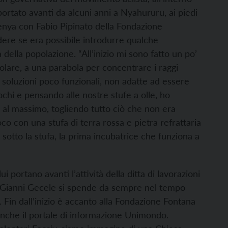
 portato avanti da alcuni anni a Nyahururu, ai piedi
enya con Fabio Pipinato della Fondazione
dere se era possibile introdurre qualche
a della popolazione. “All’inizio mi sono fatto un po’
solare, a una parabola per concentrare i raggi
soluzioni poco funzionali, non adatte ad essere
uochi e pensando alle nostre stufe a olle, ho
 al massimo, togliendo tutto ciò che non era
uoco con una stufa di terra rossa e pietra refrattaria
sotto la stufa, la prima incubatrice che funziona a
i portano avanti l’attività della ditta di lavorazioni
Gianni Gecele si spende da sempre nel tempo
 Fin dall’inizio è accanto alla Fondazione Fontana
a anche il portale di informazione Unimondo.