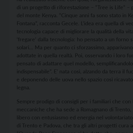
di un progetto di riforestazione – “Tree is Life” –
del monte Kenya. “Cinque anni fa sono stato in K
Fontana”, racconta Gecele. L’idea era quella di ve
tecnologia capace di migliorare la qualità della vit
‘fregare’ dalla tecnologia: ho pensato a un forno 
solari… Ma per quanto ci sforzassimo, apparivano 
adottate in quella realtà. Poi, osservando i loro f
pensato di adattare quel modello, semplificandolo
indispensabile”. E’ nata così, alzando da terra il f
e deponendo delle uova nello spazio così ricavato 
legna.
Sempre prodigo di consigli per i familiari che con lu
meccaniche che ha sede a Romagnano di Trento, 
libero con entusiasmo ed energia nel volontariato.
di Trento e Padova, che tra gli altri progetti cur