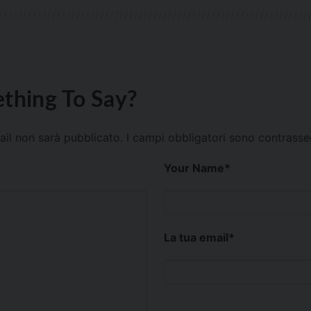
thing To Say?
mail non sarà pubblicato.
I campi obbligatori sono contrass
Your Name
*
La tua email
*