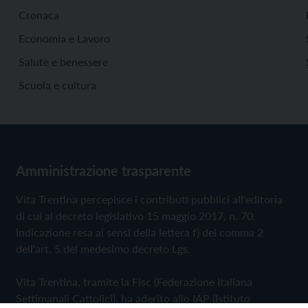
Cronaca
Economia e Lavoro
Salute e benessere
Scuola e cultura
Amministrazione trasparente
Vita Trentina percepisce i contributi pubblici all'editoria
di cui al decreto legislativo 15 maggio 2017, n. 70.
Indicazione resa ai sensi della lettera f) del comma 2
dell'art. 5 del medesimo decreto Lgs.
Vita Trentina, tramite la Fisc (Federazione Italiana
Settimanali Cattolici), ha aderito allo IAP (Istituto