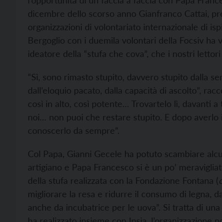
l’opportunità di un faccia a faccia con Papa Frances
dicembre dello scorso anno Gianfranco Cattai, pre
organizzazioni di volontariato internazionale di isp
Bergoglio con i duemila volontari della Focsiv ha 
ideatore della “stufa che cova”, che i nostri lettor
“Sì, sono rimasto stupito, davvero stupito dalla se
dall’eloquio pacato, dalla capacità di ascolto”, ra
così in alto, così potente… Trovartelo lì, davanti
noi… non puoi che restare stupito. E dopo averlo i
conoscerlo da sempre”.
Col Papa, Gianni Gecele ha potuto scambiare alc
artigiano e Papa Francesco si è un po’ meravigliat
della stufa realizzata con la Fondazione Fontana (
migliorare la resa e ridurre il consumo di legna, 
anche da incubatrice per le uova”. Si tratta di un
ha realizzato insieme con Ipsia, l’organizzazione 