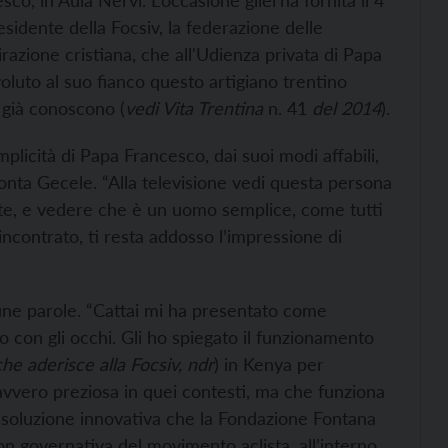
co, in Aula Nervi. L’occasione gliel’ha fornita il 4
sidente della Focsiv, la federazione delle
irazione cristiana, che all'Udienza privata di Papa
voluto al suo fianco questo artigiano trentino
i già conoscono (
vedi Vita Trentina
n. 41
del 2014
).
mplicità di Papa Francesco, dai suoi modi affabili,
cconta Gecele. “Alla televisione vedi questa persona
 a te, e vedere che è un uomo semplice, come tutti
ncontrato, ti resta addosso l’impressione di
une parole. “Cattai mi ha presentato come
o con gli occhi. Gli ho spiegato il funzionamento
che aderisce alla Focsiv, ndr
) in Kenya per
davvero preziosa in quei contesti, ma che funziona
a soluzione innovativa che la Fondazione Fontana
non governativa del movimento aclista, all’interno