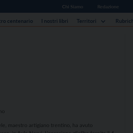
Chi Siamo
Redazione
stro centenario
I nostri libri
Territori
Rubric
ano
le, maestro artigiano trentino, ha avuto