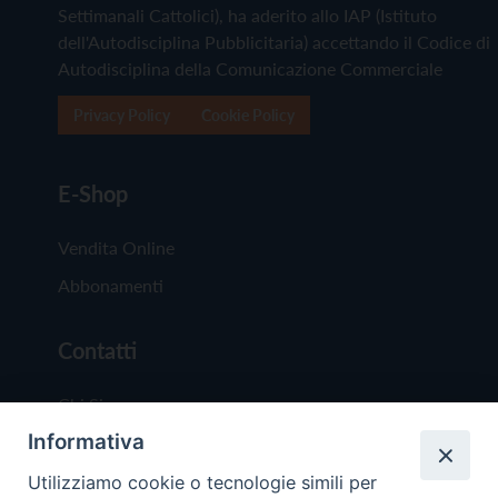
Settimanali Cattolici), ha aderito allo IAP (Istituto
dell'Autodisciplina Pubblicitaria) accettando il Codice di
Autodisciplina della Comunicazione Commerciale
Privacy Policy
Cookie Policy
E-Shop
Vendita Online
Abbonamenti
Contatti
Chi Siamo
Informativa
Redazione
Scrivici
Utilizziamo cookie o tecnologie simili per