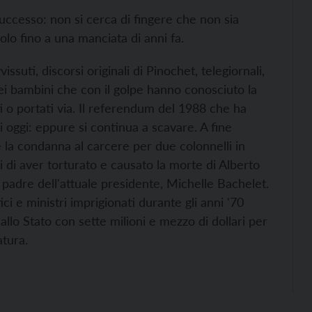
uccesso: non si cerca di fingere che non sia
lo fino a una manciata di anni fa.
suti, discorsi originali di Pinochet, telegiornali,
uei bambini che con il golpe hanno conosciuto la
ti o portati via. Il referendum del 1988 che ha
i oggi: eppure si continua a scavare. A fine
la condanna al carcere per due colonnelli in
li di aver torturato e causato la morte di Alberto
 padre dell'attuale presidente, Michelle Bachelet.
ci e ministri imprigionati durante gli anni '70
allo Stato con sette milioni e mezzo di dollari per
atura.