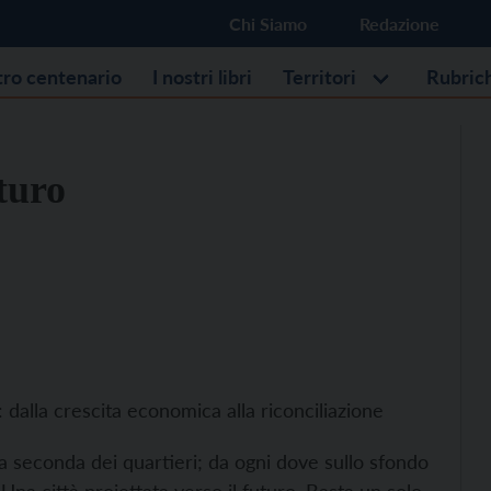
Chi Siamo
Redazione
stro centenario
I nostri libri
Territori
Rubric
turo
i: dalla crescita economica alla riconciliazione
 a seconda dei quartieri; da ogni dove sullo sfondo