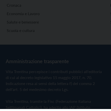
Cronaca
Economia e Lavoro
Salute e benessere
Scuola e cultura
Amministrazione trasparente
Vita Trentina percepisce i contributi pubblici all'editoria
di cui al decreto legislativo 15 maggio 2017, n. 70.
Indicazione resa ai sensi della lettera f) del comma 2
dell'art. 5 del medesimo decreto Lgs.
Vita Trentina, tramite la Fisc (Federazione Italiana
Settimanali Cattolici), ha aderito allo IAP (Istituto