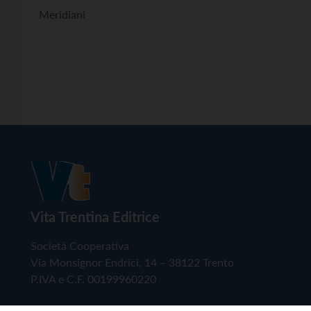
Meridiani
Vita Trentina Editrice
Società Cooperativa
Via Monsignor Endrici, 14 – 38122 Trento
P.IVA e C.F. 00199960220