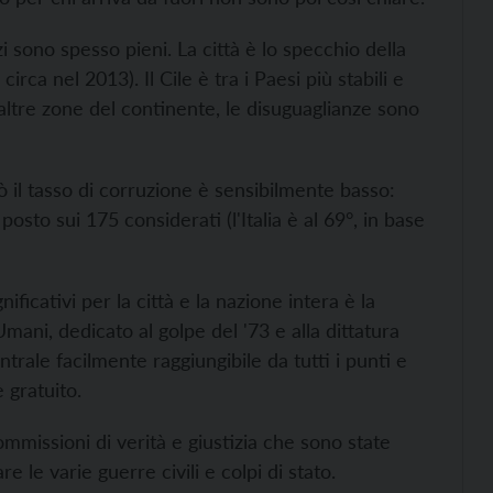
i sono spesso pieni. La città è lo specchio della
ca nel 2013). Il Cile è tra i Paesi più stabili e
altre zone del continente, le disuguaglianze sono
erò il tasso di corruzione è sensibilmente basso:
osto sui 175 considerati (l'Italia è al 69°, in base
ficativi per la città e la nazione intera è la
ani, dedicato al golpe del '73 e alla dittatura
trale facilmente raggiungibile da tutti i punti e
 gratuito.
ommissioni di verità e giustizia che sono state
e le varie guerre civili e colpi di stato.