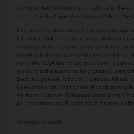
Al Museo della Memoria si parla di quello che è s
accaduto nulla. E questo era impensabile, anche so
Il museo presenta testimonianze video dei sopravvis
foto, riviste dell'epoca. Una parte è dedicata a q
violenza, che hanno visto i propri genitori tortura
ristabilito la democrazia sembra lontano dal Cile d
novembre 2014 due notizie importanti: la prima è 
pensione dell'aviazione militare, giudicati colpevo
Bachelet, generale fedele al presidente Allende e
La seconda è che una trentina di ex dirigenti politi
sull'isola di Dawson (Patagonia) saranno risarciti d
gli “incommensurabili” danni subiti durante la ditt
di
Novella Benedetti