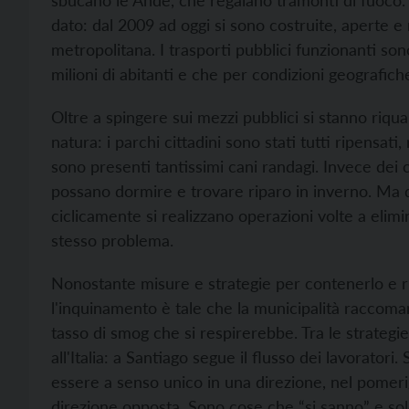
sbucano le Ande, che regalano tramonti di fuoco. U
dato: dal 2009 ad oggi si sono costruite, aperte e
metropolitana. I trasporti pubblici funzionanti so
milioni di abitanti e che per condizioni geografic
Oltre a spingere sui mezzi pubblici si stanno riqual
natura: i parchi cittadini sono stati tutti ripensati
sono presenti tantissimi cani randagi. Invece dei 
possano dormire e trovare riparo in inverno. Ma 
ciclicamente si realizzano operazioni volte a elim
stesso problema.
Nonostante misure e strategie per contenerlo e ridu
l'inquinamento è tale che la municipalità raccomand
tasso di smog che si respirerebbe. Tra le strategie 
all'Italia: a Santiago segue il flusso dei lavoratori
essere a senso unico in una direzione, nel pomeri
direzione opposta. Sono cose che “si sanno” e solo