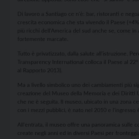
Di lavoro a Santiago ce n'è: bar, ristoranti e negoz
crescita economica che sta vivendo il Paese (+4% cir
più ricchi dell'America del sud anche se, come in 
fortemente marcate.
Tutto è privatizzato, dalla salute all'istruzione. P
Transparency International colloca il Paese al 22° p
al Rapporto 2013).
Ma a livello simbolico uno dei cambiamenti più signi
creazione del Museo della Memoria e dei Diritti Um
che ne è seguita. Il museo, ubicato in una zona cen
con i mezzi pubblici, è nato nel 2010 e l'ingresso è
All'entrata, il museo offre una panoramica sulle c
create negli anni ed in diversi Paesi per fronteggiar