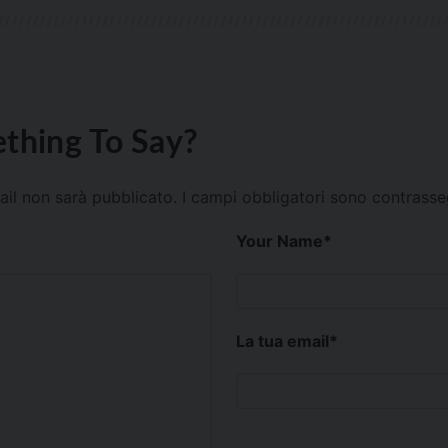
thing To Say?
mail non sarà pubblicato.
I campi obbligatori sono contrass
Your Name
*
La tua email
*