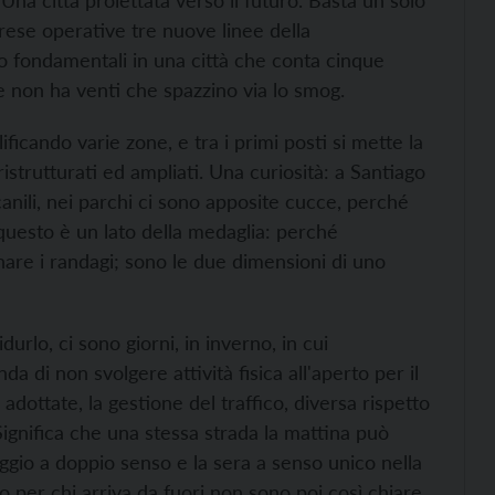
na città proiettata verso il futuro. Basta un solo
 rese operative tre nuove linee della
no fondamentali in una città che conta cinque
he non ha venti che spazzino via lo smog.
ificando varie zone, e tra i primi posti si mette la
, ristrutturati ed ampliati. Una curiosità: a Santiago
canili, nei parchi ci sono apposite cucce, perché
questo è un lato della medaglia: perché
inare i randagi; sono le due dimensioni di uno
rlo, ci sono giorni, in inverno, in cui
a di non svolgere attività fisica all'aperto per il
adottate, la gestione del traffico, diversa rispetto
. Significa che una stessa strada la mattina può
ggio a doppio senso e la sera a senso unico nella
 per chi arriva da fuori non sono poi così chiare.