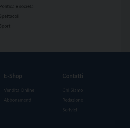
Politica e società
Spettacoli
Sport
E-Shop
Contatti
Vendita Online
Chi Siamo
Abbonamenti
Redazione
Scrivici