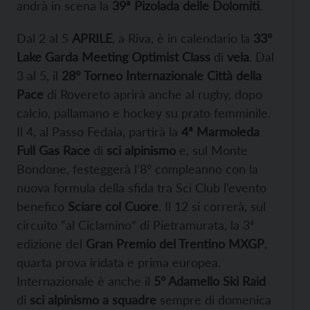
andrà in scena la
39ª Pizolada delle Dolomiti
.
Dal 2 al 5
APRILE
, a Riva, è in calendario la
33°
Lake
Garda Meeting Optimist Class
di
vela
. Dal
3 al 5, il
28°
Torneo
Internazionale Città della
Pace
di
Rovereto aprirà anche al rugby, dopo
calcio, pallamano e hockey su prato femminile.
Il 4, al Passo Fedaia, partirà la
4ª Marmoleda
Full Gas Race
di
sci alpinismo
e, sul Monte
Bondone, festeggerà l’8° compleanno con la
nuova formula della sfida tra Sci Club l’evento
benefico
Sciare col Cuore
. Il 12 si correrà, sul
circuito “al Ciclamino” di Pietramurata, la 3ª
edizione del
Gran Premio del Trentino MXGP
,
quarta prova iridata e prima europea.
Internazionale è anche il
5° Adamello Ski Raid
di
sci alpinismo a squadre
sempre di domenica