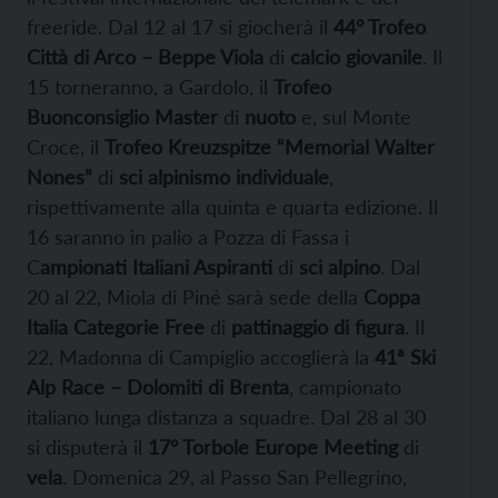
freeride. Dal 12 al 17 si giocherà il
44° Trofeo
Città di Arco – Beppe Viola
di
calcio giovanile
. Il
15 torneranno, a Gardolo, il
Trofeo
Buonconsiglio Master
di
nuoto
e, sul Monte
Croce, il
Trofeo Kreuzspitze “Memorial Walter
Nones”
di
sci alpinismo individuale
,
rispettivamente alla quinta e quarta edizione. Il
16 saranno in palio a Pozza di Fassa i
C
ampionati Italiani Aspiranti
di
sci alpino
. Dal
20 al 22, Miola di Piné sarà sede della
Coppa
Italia Categorie Free
di
pattinaggio di figura
. Il
22, Madonna di Campiglio accoglierà la
41ª Ski
Alp Race – Dolomiti di Brenta
, campionato
italiano lunga distanza a squadre. Dal 28 al 30
si disputerà il
17° Torbole Europe Meeting
di
vela
. Domenica 29, al Passo San Pellegrino,