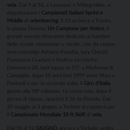
vela
. Dal 9 al 10, a Lavarone e Millegrobbe, si
disputeranno i
Campionati Italiani Sprint e
Middle
di
orienteering
. Il 13 arriverà a Trento,
in piazza Duomo,
Un
Campione per Amico
, il
grande evento itinerante dedicato ai bambini
delle scuole elementari e medie, che da cinque
anni coinvolge Adriano Panatta, Jury Chechi,
Francesco Graziani e Andrea Lucchetta.
Domenica 24, farà tappa, la 15ª, a Madonna di
Campiglio, dopo 16 anni (nel 1999 vinse Marco
Pantani) e per la seconda volta, il
Giro d’Italia
,
giunto alla 98ª edizione. La corsa rosa, dopo il
giorno di riposo, ripartirà il 26 da Pinzolo. Dal
29 maggio al 3 giugno, a Torbole si regaterà per
il
Campionato Mondiale 18 ft Skiff
di
vela
.
Dal 10 al 12
GIUGNO
, ancora a Torbole, andrà