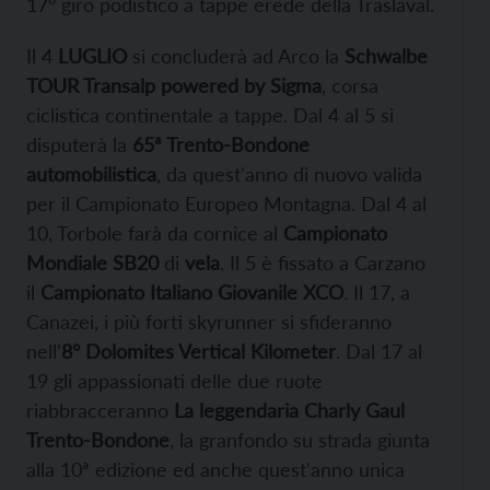
17° giro podistico a tappe erede della Traslaval.
Il 4
LUGLIO
si concluderà ad Arco la
Schwalbe
TOUR Transalp powered by Sigma
, corsa
ciclistica continentale a tappe. Dal 4 al 5 si
disputerà la
65ª Trento-Bondone
automobilistica
, da quest'anno di nuovo valida
per il Campionato Europeo Montagna. Dal 4 al
10, Torbole farà da cornice al
Campionato
Mondiale SB20
di
vela
. Il 5 è fissato a Carzano
il
Campionato Italiano Giovanile XCO
. Il 17, a
Canazei, i più forti skyrunner si sfideranno
nell'
8° Dolomites Vertical Kilometer
. Dal 17 al
19 gli appassionati delle due ruote
riabbracceranno
La leggendaria Charly Gaul
Trento-Bondone
, la granfondo su strada giunta
alla 10ª edizione ed anche quest'anno unica