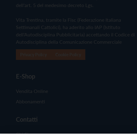
dell'art. 5 del medesimo decreto Lgs.
Vita Trentina, tramite la Fisc (Federazione Italiana
Settimanali Cattolici), ha aderito allo IAP (Istituto
dell'Autodisciplina Pubblicitaria) accettando il Codice di
Autodisciplina della Comunicazione Commerciale
Privacy Policy
Cookie Policy
E-Shop
Vendita Online
Abbonamenti
Contatti
Chi Siamo