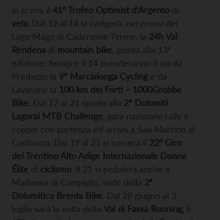
in scena il
41° Trofeo Optimist d’Argento
di
vela
. Dal 12 al 14 si svolgerà, nei pressi del
Lago Mago di Caderzone Terme, la
24h Val
Rendena
di
mountain bike
, giunta alla 13ª
edizione. Sempre il 14 prenderanno il via da
Predazzo la
9ª Marcialonga Cycling
e da
Lavarone la
100 km dei Forti – 1000Grobbe
Bike
. Dal 17 al 21 spazio alla
2ª Dolomiti
Lagorai MTB Challenge
, gara nazionale rally a
coppie con partenza ed arrivo a San Martino di
Castrozza. Dal 19 al 21 si correrà il
22° Giro
del Trentino Alto Adige Internazionale Donne
Élite
di
ciclismo
. Il 21 si pedalerà anche a
Madonna di Campiglio, sede della
2ª
Dolomitica
Brenta Bike
. Dal 28 giugno al 3
luglio sarà la volta della
Val di Fassa Running
, il