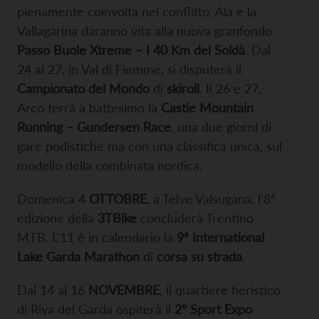
pienamente coinvolta nel conflitto, Ala e la
Vallagarina daranno vita alla nuova granfondo
Passo Buole Xtreme – I 40 Km del Soldà
. Dal
24 al 27, in Val di Fiemme, si disputerà il
Campionato del Mondo
di
skiroll
. Il 26 e 27,
Arco terrà a battesimo la
Castle Mountain
Running – Gundersen Race
, una due giorni di
gare podistiche ma con una classifica unica, sul
modello della combinata nordica.
Domenica 4
OTTOBRE
, a Telve Valsugana, l'8ª
edizione della
3TBike
concluderà Trentino
MTB. L'11 è in calendario la
9ª
International
Lake Garda Marathon
di
corsa su strada
.
Dal 14 al 16
NOVEMBRE
, il quartiere fieristico
di Riva del Garda ospiterà il
2° Sport Expo