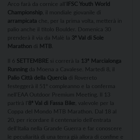
Arco farà da cornice all'
IFSC Youth World
Championship
, il mondiale giovanile di
arrampicata
che, per la prima volta, metterà in
palio anche il titolo Boulder. Domenica 30
prenderà il via da Malè la
3ª Val di Sole
Marathon
di
MTB
.
Il 6
SETTEMBRE
si correrà la
13ª Marcialonga
Running
da Moena a Cavalese. Martedì 8, il
Palio Città della Quercia
di Rovereto
festeggerà il 51° compleanno e la conferma
nell'EAA Outdoor Premium Meeting. Il 13
partirà l'
8ª Val di Fassa Bike
, valevole per la
Coppa del Mondo MTB Marathon. Dal 18 al
20, per ricordare il centenario dell'entrata
dell'Italia nella Grande Guerra e far conoscere
le peculiarità di una terra già allora di confine e