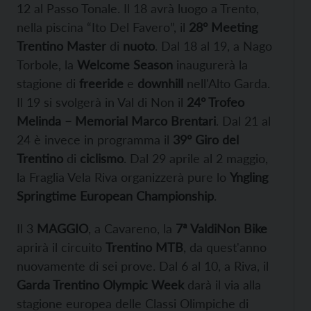
12 al Passo Tonale. Il 18 avrà luogo a Trento,
nella piscina “Ito Del Favero”, il
28° Meeting
Trentino Master
di
nuoto
. Dal 18 al 19, a Nago
Torbole, la
Welcome Season
inaugurerà la
stagione di
freeride
e
downhill
nell'Alto Garda.
Il 19 si svolgerà in Val di Non il
24° Trofeo
Melinda – Memorial Marco Brentari
. Dal 21 al
24 è invece in programma il
39° Giro del
Trentino
di
ciclismo
. Dal 29 aprile al 2 maggio,
la Fraglia Vela Riva organizzerà pure lo
Yngling
Springtime European Championship
.
Il 3
MAGGIO
, a Cavareno, la
7ª ValdiNon Bike
aprirà il circuito
Trentino MTB
, da quest'anno
nuovamente di sei prove. Dal 6 al 10, a Riva, il
Garda Trentino Olympic Week
darà il via alla
stagione europea delle Classi Olimpiche di