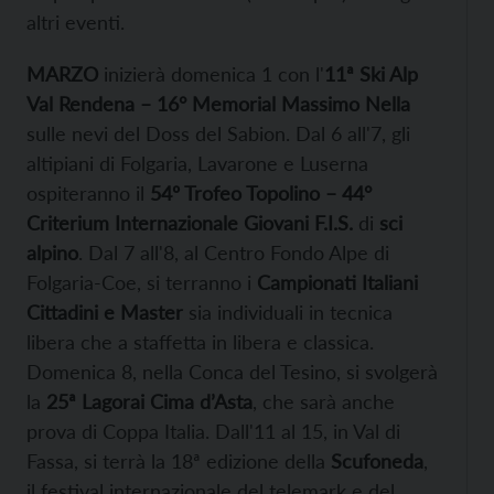
altri eventi.
MARZO
inizierà domenica 1 con l'
11ª Ski Alp
Val Rendena –
16° Memorial Massimo Nella
sulle nevi del Doss del Sabion. Dal 6 all'7, gli
altipiani di Folgaria, Lavarone e Luserna
ospiteranno il
54º Trofeo Topolino – 44°
Criterium Internazionale Giovani F.I.S.
di
sci
alpino
. Dal 7 all'8, al Centro Fondo Alpe di
Folgaria-Coe, si terranno i
Campionati Italiani
Cittadini e Master
sia individuali in tecnica
libera che a staffetta in libera e classica.
Domenica 8, nella Conca del Tesino, si svolgerà
la
25ª
Lagorai Cima d’Asta
, che sarà anche
prova di Coppa Italia. Dall'11 al 15, in Val di
Fassa, si terrà la 18ª edizione della
Scufoneda
,
il festival internazionale del telemark e del