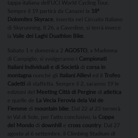
tappa italiana dell'UCI World Cycling Tour.
Sempre il 19 partirà da Canazei la
18ª
Dolomites Skyrace
, inserita nel Circuito Italiano
di Skyrunning. Il 26, a Cavedine, si terrà invece
la
Valle dei Laghi Duathlon Bike
.
Sabato 1 e domenica 2
AGOSTO
, a Madonna
di Campiglio, si svolgeranno i
Campionati
Italiani Individuali e di Società
di
corsa in
montagna
nonché gli
Italiani Allievi
ed il
Trofeo
Cadetti
di staffetta. Sempre il 2, saranno 19 le
edizioni del
Meeting Città di Pergine
di
atletica
e quelle de
La Vecia Ferovia dela Val de
Fiemme
di
mountain bike
. Dal 22 al 23 tornerà
in Val di Sole, per l'atto conclusivo, la
Coppa
del Mondo
di
downhill
e
cross country
. Dal 27
agosto al 6 settembre, il Climbing Stadium di