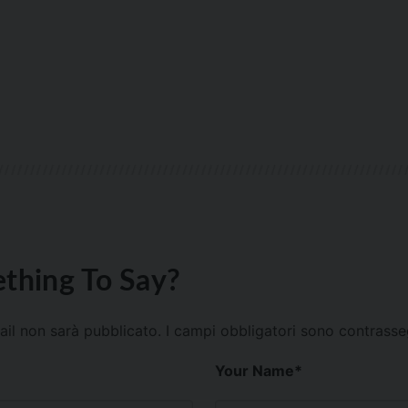
thing To Say?
mail non sarà pubblicato.
I campi obbligatori sono contrass
Your Name
*