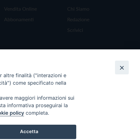
Vendita Online
Chi Siamo
Abbonamenti
Redazione
Scrivici
altre finalità ("interazioni e
cità") come specificato nella
 avere maggiori informazioni sui
sta informativa proseguirai la
kie policy
completa.
Torna all'inizio
Accetta