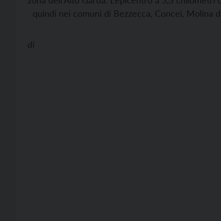
zona dell’Alto Garda. L’epicentro a 3,3 chilometri d
quindi nei comuni di Bezzecca, Concei, Molina di
di