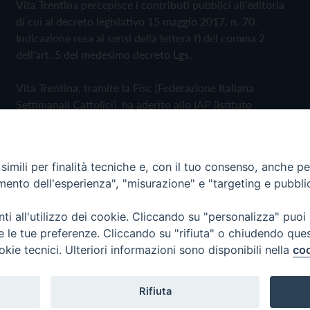
Vita Trentina percepisce i contributi pubblici all'editoria
di cui al decreto legislativo 15 maggio 2017, n. 70.
Indicazione resa ai sensi della lettera f) del comma 2
dell'art. 5 del medesimo decreto Lgs.
Vita Trentina, tramite la Fisc (Federazione Italiana
Settimanali Cattolici), ha aderito allo IAP (Istituto
dell'Autodisciplina Pubblicitaria) accettando il Codice di
Autodisciplina della Comunicazione Commerciale
imili per finalità tecniche e, con il tuo consenso, anche per 
Privacy Policy
Cookie Policy
amento dell'esperienza", "misurazione" e "targeting e pubbli
i all'utilizzo dei cookie. Cliccando su "personalizza" puoi
 Trentina Editrice
re le tue preferenze. Cliccando su "rifiuta" o chiudendo que
okie tecnici. Ulteriori informazioni sono disponibili nella
coo
Rifiuta