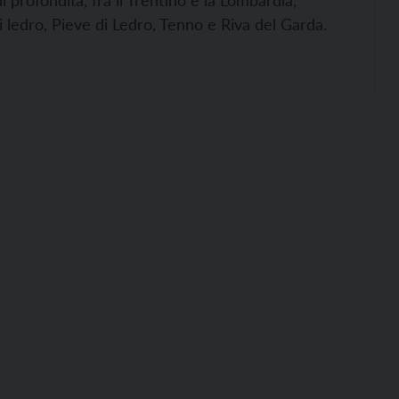
i profondità, fra il Trentino e la Lombardia,
 ledro, Pieve di Ledro, Tenno e Riva del Garda.