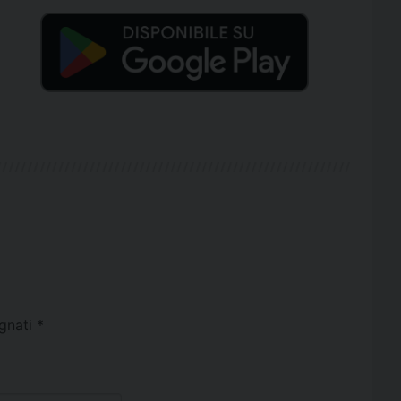
egnati
*