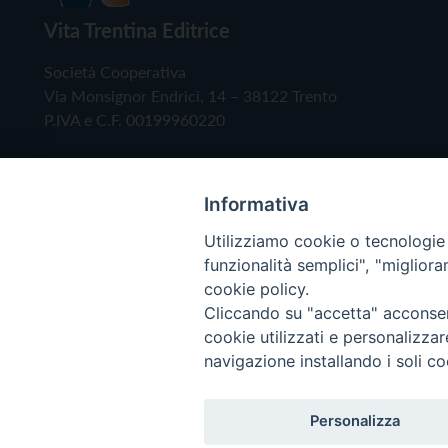
Vita Trentina Editrice
Società Cooperativa
Via Monsignor Endrici, 14 – 38122 Trento
P.IVA e C.F. 00199960220
Informativa
Utilizziamo cookie o tecnologie s
funzionalità semplici", "miglior
cookie policy.
Cliccando su "accetta" acconsent
Copyright © 2019 - Tutti i diritti riservati - Vita
cookie utilizzati e personalizza
navigazione installando i soli co
Privacy Policy
Personalizza