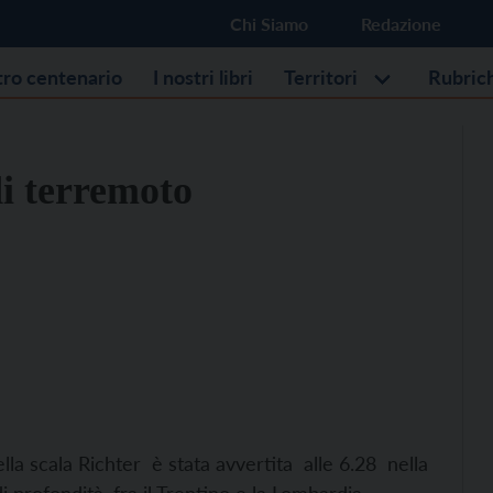
Chi Siamo
Redazione
stro centenario
I nostri libri
Territori
Rubric
di terremoto
la scala Richter è stata avvertita alle 6.28 nella