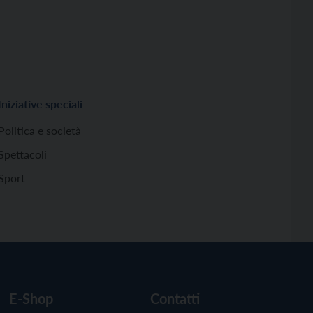
Iniziative speciali
Politica e società
Spettacoli
Sport
E-Shop
Contatti