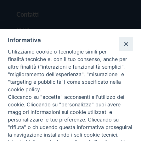
Contatti
Chi Siamo
Informativa
Redazione
Scrivici
Utilizziamo cookie o tecnologie simili per
finalità tecniche e, con il tuo consenso, anche per
altre finalità ("interazioni e funzionalità semplici",
"miglioramento dell'esperienza", "misurazione" e
"targeting e pubblicità") come specificato nella
cookie policy.
Copyright © 2019 - Tutti i diritti riservati - Vit
Cliccando su "accetta" acconsenti all'utilizzo dei
Trentina Editrice
cookie. Cliccando su "personalizza" puoi avere
maggiori informazioni sui cookie utilizzati e
Privacy Policy
personalizzare le tue preferenze. Cliccando su
Torna all'inizi
"rifiuta" o chiudendo questa informativa proseguirai
la navigazione installando i soli cookie tecnici.