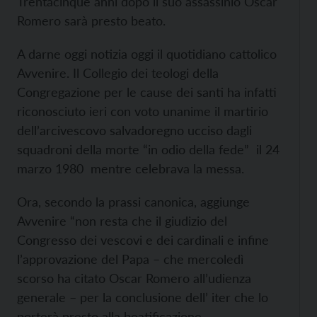
Trentacinque anni dopo il suo assassinio Oscar
Romero sarà presto beato.
A darne oggi notizia oggi il quotidiano cattolico
Avvenire. Il Collegio dei teologi della
Congregazione per le cause dei santi ha infatti
riconosciuto ieri con voto unanime il martirio
dell’arcivescovo salvadoregno ucciso dagli
squadroni della morte “in odio della fede” il 24
marzo 1980 mentre celebrava la messa.
Ora, secondo la prassi canonica, aggiunge
Avvenire “non resta che il giudizio del
Congresso dei vescovi e dei cardinali e infine
l’approvazione del Papa – che mercoledì
scorso ha citato Oscar Romero all’udienza
generale – per la conclusione dell’ iter che lo
porterà presto alla beatificazione.