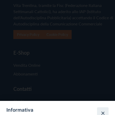
Vita Trentina, tramite la Fisc (Federazione Italiana
Settimanali Cattolici), ha aderito allo IAP (Istituto
dell'Autodisciplina Pubblicitaria) accettando il Codice di
Autodisciplina della Comunicazione Commerciale
Privacy Policy
Cookie Policy
E-Shop
Vendita Online
Abbonamenti
Contatti
Chi Siamo
Informativa
Redazione