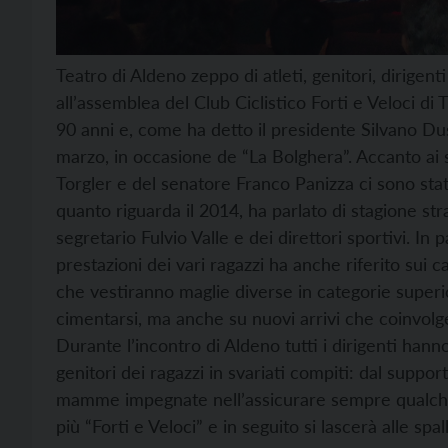
Teatro di Aldeno zeppo di atleti, genitori, dirige
all’assemblea del Club Ciclistico Forti e Veloci d
90 anni e, come ha detto il presidente Silvano Duse
marzo, in occasione de “La Bolghera”. Accanto ai s
Torgler e del senatore Franco Panizza ci sono stat
quanto riguarda il 2014, ha parlato di stagione str
segretario Fulvio Valle e dei direttori sportivi. In 
prestazioni dei vari ragazzi ha anche riferito sui
che vestiranno maglie diverse in categorie superio
cimentarsi, ma anche su nuovi arrivi che coinvolg
Durante l’incontro di Aldeno tutti i dirigenti ha
genitori dei ragazzi in svariati compiti: dal suppo
mamme impegnate nell’assicurare sempre qualche d
più “Forti e Veloci” e in seguito si lascerà alle s