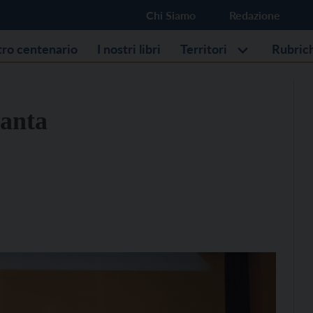
Chi Siamo
Redazione
stro centenario
I nostri libri
Territori
Rubric
vanta