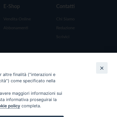
E-Shop
Contatti
Vendita Online
Chi Siamo
Abbonamenti
Redazione
Scrivici
altre finalità ("interazioni e
cità") come specificato nella
 avere maggiori informazioni sui
sta informativa proseguirai la
kie policy
completa.