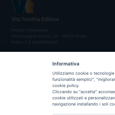
Vita Trentina Editrice
Società Cooperativa
Via Monsignor Endrici, 14 – 38122 Trento
P.IVA e C.F. 00199960220
Informativa
Utilizziamo cookie o tecnologie s
funzionalità semplici", "miglior
cookie policy.
Cliccando su "accetta" acconsent
Copyright © 2019 - Tutti i diritti riservati - Vita
cookie utilizzati e personalizza
navigazione installando i soli co
Privacy Policy