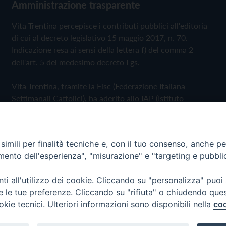
Amministrazione trasparente
Vita Trentina percepisce i contributi pubblici all'editoria
di cui al decreto legislativo 15 maggio 2017, n. 70.
Indicazione resa ai sensi della lettera f) del comma 2
dell'art. 5 del medesimo decreto Lgs.
Vita Trentina, tramite la Fisc (Federazione Italiana
Settimanali Cattolici), ha aderito allo IAP (Istituto
dell'Autodisciplina Pubblicitaria) accettando il Codice di
Autodisciplina della Comunicazione Commerciale
imili per finalità tecniche e, con il tuo consenso, anche per 
Privacy Policy
Cookie Policy
amento dell'esperienza", "misurazione" e "targeting e pubbli
i all'utilizzo dei cookie. Cliccando su "personalizza" puoi
 Trentina Editrice
re le tue preferenze. Cliccando su "rifiuta" o chiudendo que
okie tecnici. Ulteriori informazioni sono disponibili nella
coo