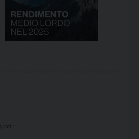
egnati
*