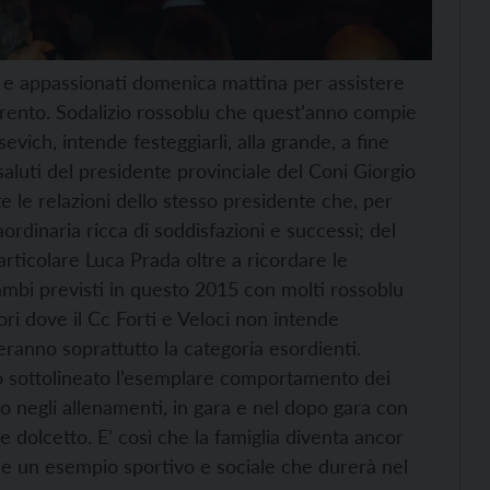
nti e appassionati domenica mattina per assistere
i Trento. Sodalizio rossoblu che quest’anno compie
vich, intende festeggiarli, alla grande, a fine
aluti del presidente provinciale del Coni Giorgio
e le relazioni dello stesso presidente che, per
aordinaria ricca di soddisfazioni e successi; del
particolare Luca Prada oltre a ricordare le
 cambi previsti in questo 2015 con molti rossoblu
ri dove il Cc Forti e Veloci non intende
eranno soprattutto la categoria esordienti.
nno sottolineato l’esemplare comportamento dei
rto negli allenamenti, in gara e nel dopo gara con
olcetto. E’ così che la famiglia diventa ancor
palle un esempio sportivo e sociale che durerà nel