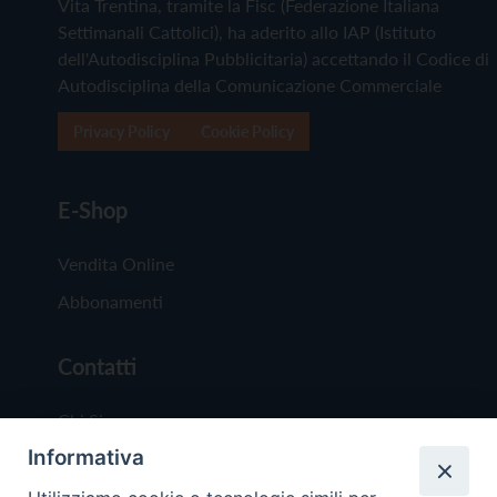
Vita Trentina, tramite la Fisc (Federazione Italiana
Settimanali Cattolici), ha aderito allo IAP (Istituto
dell'Autodisciplina Pubblicitaria) accettando il Codice di
Autodisciplina della Comunicazione Commerciale
Privacy Policy
Cookie Policy
E-Shop
Vendita Online
Abbonamenti
Contatti
Chi Siamo
Informativa
Redazione
Scrivici