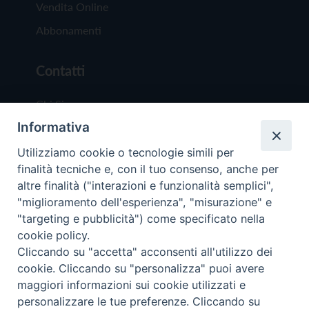
Vendita Online
Abbonamenti
Contatti
Chi Siamo
Informativa
Redazione
Scrivici
Utilizziamo cookie o tecnologie simili per
finalità tecniche e, con il tuo consenso, anche per
altre finalità ("interazioni e funzionalità semplici",
"miglioramento dell'esperienza", "misurazione" e
"targeting e pubblicità") come specificato nella
cookie policy.
Copyright © 2019 - Tutti i diritti riservati - Vit
Cliccando su "accetta" acconsenti all'utilizzo dei
Trentina Editrice
cookie. Cliccando su "personalizza" puoi avere
maggiori informazioni sui cookie utilizzati e
Privacy Policy
personalizzare le tue preferenze. Cliccando su