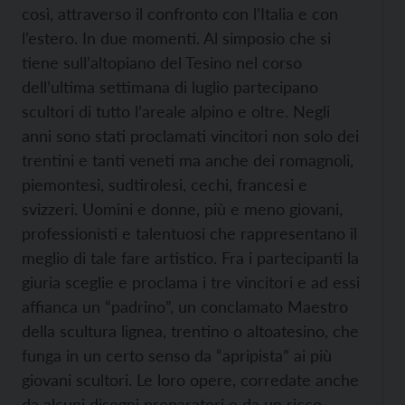
così, attraverso il confronto con l’Italia e con
l’estero. In due momenti. Al simposio che si
tiene sull’altopiano del Tesino nel corso
dell’ultima settimana di luglio partecipano
scultori di tutto l’areale alpino e oltre. Negli
anni sono stati proclamati vincitori non solo dei
trentini e tanti veneti ma anche dei romagnoli,
piemontesi, sudtirolesi, cechi, francesi e
svizzeri. Uomini e donne, più e meno giovani,
professionisti e talentuosi che rappresentano il
meglio di tale fare artistico. Fra i partecipanti la
giuria sceglie e proclama i tre vincitori e ad essi
affianca un “padrino”, un conclamato Maestro
della scultura lignea, trentino o altoatesino, che
funga in un certo senso da “apripista” ai più
giovani scultori. Le loro opere, corredate anche
da alcuni disegni preparatori e da un ricco