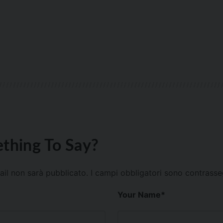
thing To Say?
mail non sarà pubblicato.
I campi obbligatori sono contrass
Your Name
*