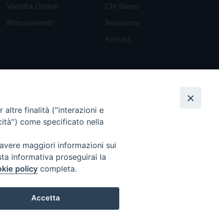
Vendita Online
Chi Siamo
Abbonamenti
Redazione
Scrivici
altre finalità ("interazioni e
cità") come specificato nella
 avere maggiori informazioni sui
sta informativa proseguirai la
kie policy
completa.
Torna all'inizio
Accetta