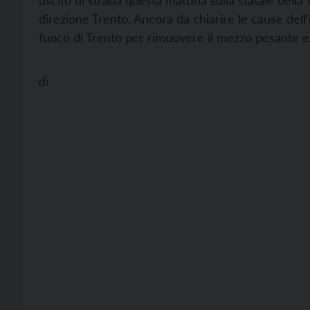
uscito di strada questa mattina sulla statale della 
direzione Trento. Ancora da chiarire le cause dell’i
fuoco di Trento per rimuovere il mezzo pesante el
di