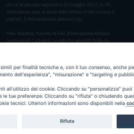
di cui al decreto legislativo 15 maggio 2017, n. 70.
Indicazione resa ai sensi della lettera f) del comma 2
dell'art. 5 del medesimo decreto Lgs.
Vita Trentina, tramite la Fisc (Federazione Italiana
Settimanali Cattolici), ha aderito allo IAP (Istituto
dell'Autodisciplina Pubblicitaria) accettando il Codice di
Autodisciplina della Comunicazione Commerciale
imili per finalità tecniche e, con il tuo consenso, anche per 
Privacy Policy
Cookie Policy
amento dell'esperienza", "misurazione" e "targeting e pubbli
i all'utilizzo dei cookie. Cliccando su "personalizza" puoi
 Trentina Editrice
re le tue preferenze. Cliccando su "rifiuta" o chiudendo que
okie tecnici. Ulteriori informazioni sono disponibili nella
coo
Rifiuta