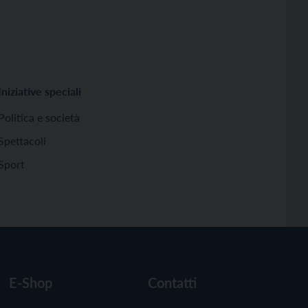
Iniziative speciali
Politica e società
Spettacoli
Sport
E-Shop
Contatti