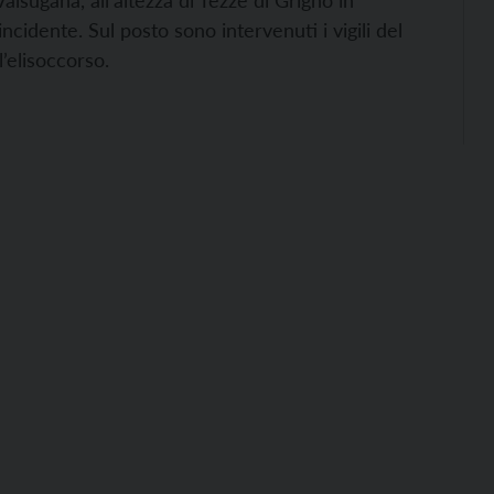
Valsugana, all’altezza di Tezze di Grigno in
ncidente. Sul posto sono intervenuti i vigili del
’elisoccorso.