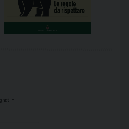
egnati
*