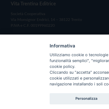
Vita Trentina Editrice
Società Cooperativa
Via Monsignor Endrici, 14 – 38122 Trento
P.IVA e C.F. 00199960220
Informativa
Utilizziamo cookie o tecnologie s
funzionalità semplici", "miglior
cookie policy.
Cliccando su "accetta" acconsent
Copyright © 2019 - Tutti i diritti riservati - Vita
cookie utilizzati e personalizza
navigazione installando i soli co
Privacy Policy
Personalizza