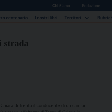
Chi Siamo
Redazione
stro centenario
I nostri libri
Territori
Rubric
i strada
ta Chiara di Trento il conducente di un camion