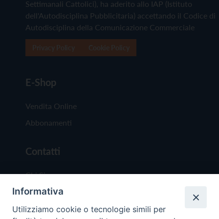
Settimanali Cattolici), ha aderito allo IAP (Istituto
dell'Autodisciplina Pubblicitaria) accettando il Codice di
Autodisciplina della Comunicazione Commerciale
Privacy Policy
Cookie Policy
E-Shop
Vendita Online
Abbonamenti
Contatti
Chi Siamo
Informativa
Redazione
Scrivici
Utilizziamo cookie o tecnologie simili per