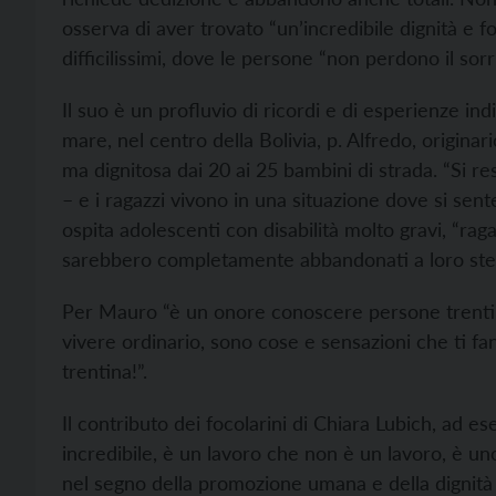
osserva di aver trovato “un’incredibile dignità e f
difficilissimi, dove le persone “non perdono il so
Il suo è un profluvio di ricordi e di esperienze i
mare, nel centro della Bolivia, p. Alfredo, originar
ma dignitosa dai 20 ai 25 bambini di strada. “Si r
– e i ragazzi vivono in una situazione dove si sente
ospita adolescenti con disabilità molto gravi, “raga
sarebbero completamente abbandonati a loro stes
Per Mauro “è un onore conoscere persone trentine,
vivere ordinario, sono cose e sensazioni che ti fa
trentina!”.
Il contributo dei focolarini di Chiara Lubich, ad es
incredibile, è un lavoro che non è un lavoro, è un
nel segno della promozione umana e della dignità 