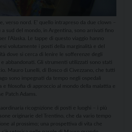
re, verso nord. E’ quello intrapreso da due clown –
 a sud del mondo, in Argentina, sono arrivati fino
er l’Alaska. Le tappe di questo viaggio hanno
esi volutamente i posti della marginalità e del
tà dove si cerca di lenire le sofferenze degli
 e abbandonati. Gli strumenti utilizzati sono stati
o. Mauro Lunelli, di Bosco di Civezzano, che tutti
ago sono impegnati da tempo negli ospedali
a e filosofia di approccio al mondo della malattia e
nse Patch Adams.
aordinaria ricognizione di posti e luoghi – i più
sone originarie del Trentino, che da vario tempo
ione al prossimo; una prospettiva di vita che
 c’è retorica nelle parole di Mauro quando