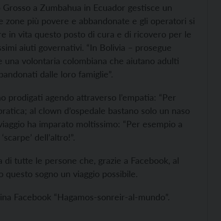
o Grosso a Zumbahua in Ecuador gestisce un
le zone più povere e abbandonate e gli operatori si
 in vita questo posto di cura e di ricovero per le
ssimi aiuti governativi. “In Bolivia – prosegue
una volontaria colombiana che aiutano adulti
andonati dalle loro famiglie”.
 prodigati agendo attraverso l’empatia: “Per
 pratica; al clown d’ospedale bastano solo un naso
o viaggio ha imparato moltissimo: “Per esempio a
scarpe’ dell’altro!”.
a di tutte le persone che, grazie a Facebook, al
 questo sogno un viaggio possibile.
pagina Facebook “Hagamos-sonreir-al-mundo”.