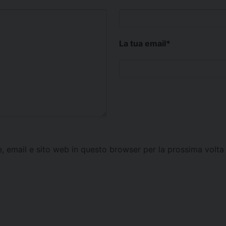
La tua email
*
e, email e sito web in questo browser per la prossima vol