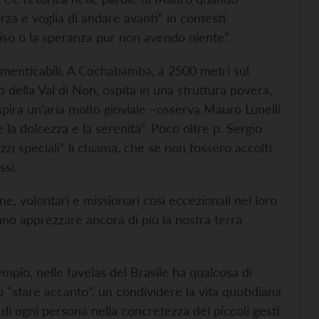
orza e voglia di andare avanti” in contesti
rriso o la speranza pur non avendo niente”.
ndimenticabili. A Cochabamba, a 2500 metri sul
io della Val di Non, ospita in una struttura povera,
espira un’aria molto gioviale –osserva Mauro Lunelli
 la dolcezza e la serenità”. Poco oltre p. Sergio
zzi speciali” li chiama, che se non fossero accolti
si.
 volontari e missionari così eccezionali nel loro
nno apprezzare ancora di più la nostra terra
empio, nelle favelas del Brasile ha qualcosa di
o “stare accanto”, un condividere la vita quotidiana
di ogni persona nella concretezza dei piccoli gesti