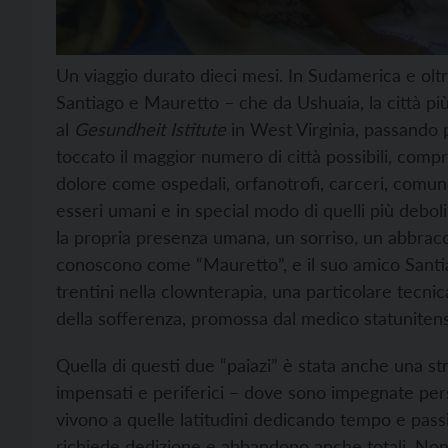
Un viaggio durato dieci mesi. In Sudamerica e olt
Santiago e Mauretto – che da Ushuaia, la città più
al
Gesundheit Istitute
in West Virginia, passando p
toccato il maggior numero di città possibili, compr
dolore come ospedali, orfanotrofi, carceri, comuni
esseri umani e in special modo di quelli più deboli
la propria presenza umana, un sorriso, un abbracci
conoscono come “Mauretto”, e il suo amico Santi
trentini nella clownterapia, una particolare tecnic
della sofferenza, promossa dal medico statunite
Quella di questi due “paiazi” è stata anche una str
impensati e periferici – dove sono impegnate per
vivono a quelle latitudini dedicando tempo e pass
richiede dedizione e abbandono anche totali. Non