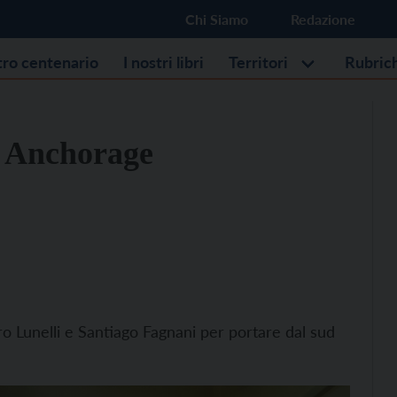
Chi Siamo
Redazione
stro centenario
I nostri libri
Territori
Rubric
d Anchorage
ro Lunelli e Santiago Fagnani per portare dal sud