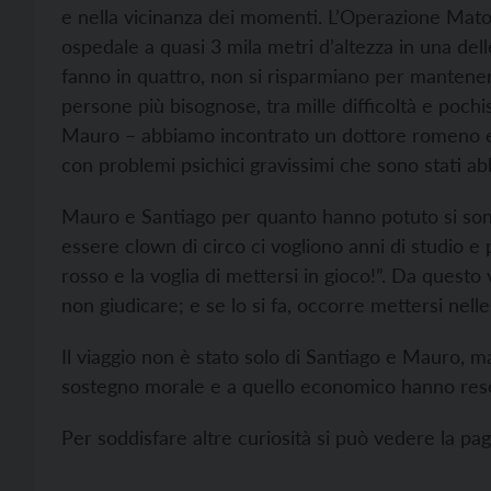
e nella vicinanza dei momenti. L’Operazione Mat
ospedale a quasi 3 mila metri d’altezza in una del
fanno in quattro, non si risparmiano per mantenere
persone più bisognose, tra mille difficoltà e pochi
Mauro – abbiamo incontrato un dottore romeno e 
con problemi psichici gravissimi che sono stati abb
Mauro e Santiago per quanto hanno potuto si sono
essere clown di circo ci vogliono anni di studio e
rosso e la voglia di mettersi in gioco!”. Da quest
non giudicare; e se lo si fa, occorre mettersi nelle ‘
Il viaggio non è stato solo di Santiago e Mauro, m
sostegno morale e a quello economico hanno reso
Per soddisfare altre curiosità si può vedere la 