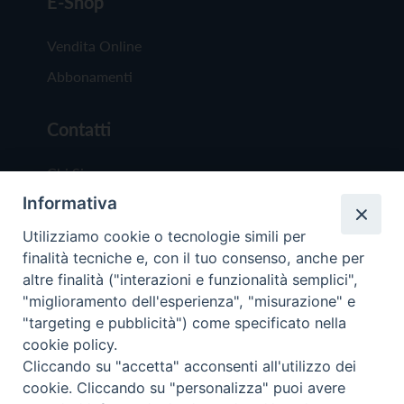
E-Shop
Vendita Online
Abbonamenti
Contatti
Chi Siamo
Informativa
Redazione
Scrivici
Utilizziamo cookie o tecnologie simili per
finalità tecniche e, con il tuo consenso, anche per
altre finalità ("interazioni e funzionalità semplici",
"miglioramento dell'esperienza", "misurazione" e
"targeting e pubblicità") come specificato nella
cookie policy.
Copyright © 2019 - Tutti i diritti riservati - Vit
Cliccando su "accetta" acconsenti all'utilizzo dei
Trentina Editrice
cookie. Cliccando su "personalizza" puoi avere