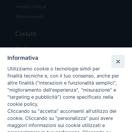
Vendita Online
Abbonamenti
Contatti
Chi Siamo
Informativa
Redazione
Scrivici
Utilizziamo cookie o tecnologie simili per
finalità tecniche e, con il tuo consenso, anche per
altre finalità ("interazioni e funzionalità semplici",
"miglioramento dell'esperienza", "misurazione" e
"targeting e pubblicità") come specificato nella
cookie policy.
Copyright © 2019 - Tutti i diritti riservati - Vit
Cliccando su "accetta" acconsenti all'utilizzo dei
Trentina Editrice
cookie. Cliccando su "personalizza" puoi avere
maggiori informazioni sui cookie utilizzati e
Privacy Policy